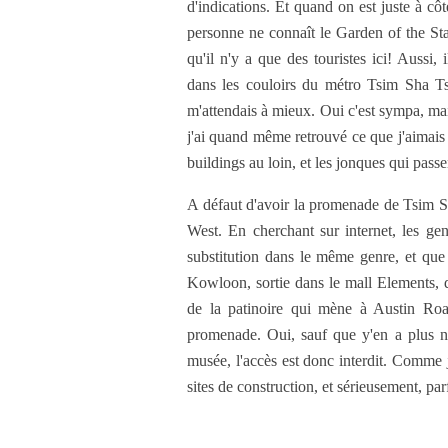
d'indications. Et quand on est juste à cô
personne ne connaît le Garden of the S
qu'il n'y a que des touristes ici! Aussi,
dans les couloirs du métro Tsim Sha Tsu
m'attendais à mieux. Oui c'est sympa, mai
j'ai quand même retrouvé ce que j'aimais 
buildings au loin, et les jonques qui pass
A défaut d'avoir la promenade de Tsim S
West. En cherchant sur internet, les ge
substitution dans le même genre, et que c
Kowloon, sortie dans le mall Elements, di
de la patinoire qui mène à Austin Roa
promenade. Oui, sauf que y'en a plus n
musée, l'accès est donc interdit. Comme j
sites de construction, et sérieusement, par