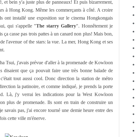
té, et bein y'a juste plus de panneaux! Et puis bizarrement,
tars à Hong Kong. Même les commerçants à côté. A croire
 ils ont installé une exposition sur le cinema Hongkongais
i, qui s'appelle "
The starry Gallery
". Honnêtement je
s ça casse pas trois pattes à un canard non plus! Mais bon,
de l'avenue of the stars: la vue. La mer, Hong Kong et ses
ent.
ha Tsui, j'avais prévue d'aller à la promenade de Kowloon
ns disaient que ça pouvait faire une très bonne balade de
'était tout aussi cool. Donc direction la station de métro
rection la patinoire, et comme indiqué, je prends la porte
d. Là, j'y verrai les indications pour la West Kowloon
on plus de promenade. Ils sont en train de construire un
e savais pas, j'ai encore tourné une demie heure entre des
fois cette ville m'énerve.