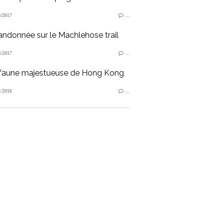
/2017
…
andonnée sur le Machlehose trail
/2017
…
faune majestueuse de Hong Kong
/2016
…