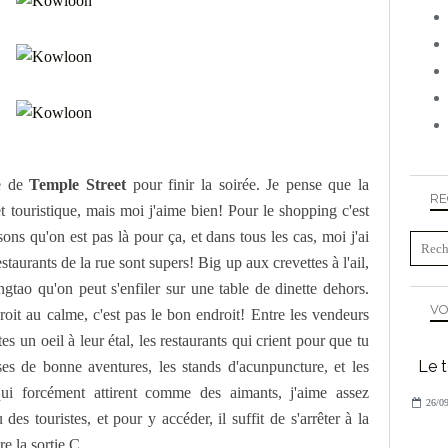
e de
Temple Street
pour finir la soirée. Je pense que la
RE
et touristique, mais moi j'aime bien! Pour le shopping c'est
ns qu'on est pas là pour ça, et dans tous les cas, moi j'ai
estaurants de la rue sont supers! Big up aux crevettes à l'ail,
ingtao qu'on peut s'enfiler sur une table de dinette dehors.
VO
oit au calme, c'est pas le bon endroit! Entre les vendeurs
tes un oeil à leur étal, les restaurants qui crient pour que tu
Le 
uses de bonne aventures, les stands d'acunpuncture, et les
qui forcément attirent comme des aimants, j'aime assez
26/09
es touristes, et pour y accéder, il suffit de s'arrêter à la
e la sortie C.