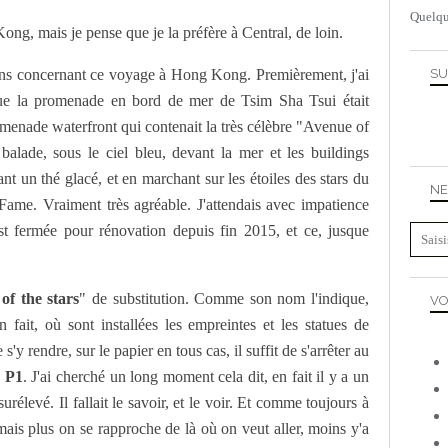
Quelqu
ong, mais je pense que je la préfère à Central, de loin.
ions concernant ce voyage à Hong Kong. Premièrement, j'ai
SU
que la promenade en bord de mer de Tsim Sha Tsui était
romenade waterfront qui contenait la très célèbre "Avenue of
balade, sous le ciel bleu, devant la mer et les buildings
ant un thé glacé, et en marchant sur les étoiles des stars du
NE
me. Vraiment très agréable. J'attendais avec impatience
st fermée pour rénovation depuis fin 2015, et ce, jusque
of the stars
" de substitution. Comme son nom l'indique,
VO
n fait, où sont installées les empreintes et les statues de
s'y rendre, sur le papier en tous cas, il suffit de s'arrêter au
e P1
. J'ai cherché un long moment cela dit, en fait il y a un
surélevé. Il fallait le savoir, et le voir. Et comme toujours à
ais plus on se rapproche de là où on veut aller, moins y'a