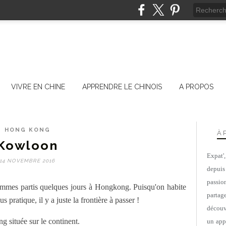
VIVRE EN CHINE
APPRENDRE LE CHINOIS
A PROPOS
HONG KONG
À 
Kowloon
Expat'
14 NOVEMBRE 2016
depuis
passio
mes partis quelques jours à Hongkong. Puisqu'on habite
parta
 pratique, il y a juste la frontière à passer !
découv
g située sur le continent.
un appa