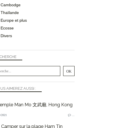
Cambodge
Thaïlande
Europe et plus
Ecosse
Divers
CHERCHE
US AIMEREZ AUSSI :
temple Man Mo 文武廟, Hong Kong
/2021
…
Camper sur la plage Ham Tin