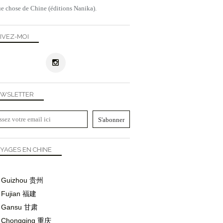
e chose de Chine (éditions Nanika).
IVEZ-MOI
WSLETTER
YAGES EN CHINE
Guizhou
贵州
Fujian
福建
Gansu
甘肃
Chongqing
重庆