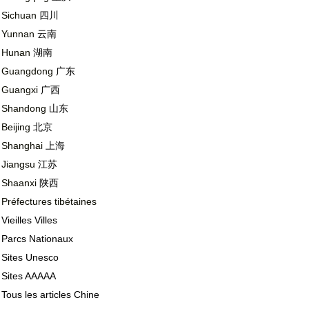
Sichuan
四川
Yunnan
云南
Hunan
湖南
Guangdong
广东
Guangxi
广西
Shandong
山东
Beijing
北京
Shanghai
上海
Jiangsu
江苏
Shaanxi
陕西
Préfectures tibétaines
Vieilles Villes
Parcs Nationaux
Sites Unesco
Sites AAAAA
Tous les articles Chine