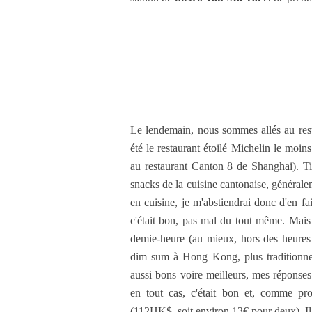
Le lendemain, nous sommes allés au res
été le restaurant étoilé Michelin le moin
au restaurant Canton 8 de Shanghai). Ti
snacks de la cuisine cantonaise, généralem
en cuisine, je m'abstiendrai donc d'en f
c'était bon, pas mal du tout même. Mais
demie-heure (au mieux, hors des heures d'
dim sum à Hong Kong, plus traditionnel
aussi bons voire meilleurs, mes réponses
en tout cas, c'était bon et, comme prom
(112HK$, soit environ 13€ pour deux). I