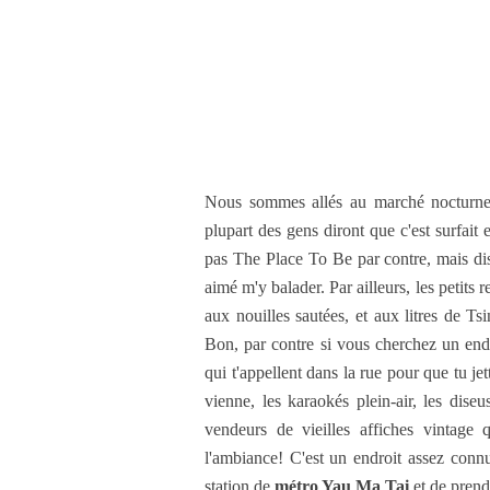
Nous sommes allés au marché nocturn
plupart des gens diront que c'est surfait 
pas The Place To Be par contre, mais diso
aimé m'y balader. Par ailleurs, les petits r
aux nouilles sautées, et aux litres de Ts
Bon, par contre si vous cherchez un endr
qui t'appellent dans la rue pour que tu jet
vienne, les karaokés plein-air, les dise
vendeurs de vieilles affiches vintage 
l'ambiance! C'est un endroit assez connu d
station de
métro Yau Ma Tai
et de prendr