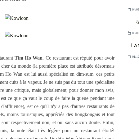
04/06
R
03/06
La 
01/12
taurant
Tim Ho Wan
. Ce restaurant est réputé pour avoir
s cher du monde (la première place est attribuée désormais
m Ho Wan est lui aussi spécialisé en dim-sum, ces petits
ent cuits à la vapeur. Je ne suis pas du tout une spécialiste
aire une critique, mais globalement, pour donner mon avis,
 est-ce que ça vaut le coup de faire la queue pendant une
affluence), est-ce qu'il n'y a pas d'autres restaurants de
s, moins touristiques, appréciés des hongkongais et tout
 sont respectivement non, et oui sans aucun doute. Enfin,
is, la note était très légère pour un restaurant étoilé!
l y a plusieurs restaurants Tim Ho Wan à Hong Kong, nous