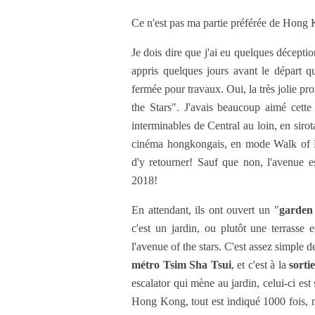
Ce n'est pas ma partie préférée de Hong K
Je dois dire que j'ai eu quelques décept
appris quelques jours avant le départ 
fermée pour travaux. Oui, la très jolie p
the Stars". J'avais beaucoup aimé cette 
interminables de Central au loin, en sirot
cinéma hongkongais, en mode Walk of Fa
d'y retourner! Sauf que non, l'avenue e
2018!
En attendant, ils ont ouvert un "
garden 
c'est un jardin, ou plutôt une terrasse e
l'avenue of the stars. C'est assez simple de 
métro Tsim Sha Tsui
, et c'est à la
sorti
escalator qui mène au jardin, celui-ci est 
Hong Kong, tout est indiqué 1000 fois, m