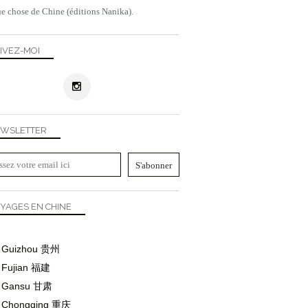
e chose de Chine (éditions Nanika).
IVEZ-MOI
WSLETTER
YAGES EN CHINE
Guizhou
贵州
Fujian
福建
Gansu
甘肃
Chongqing
重庆