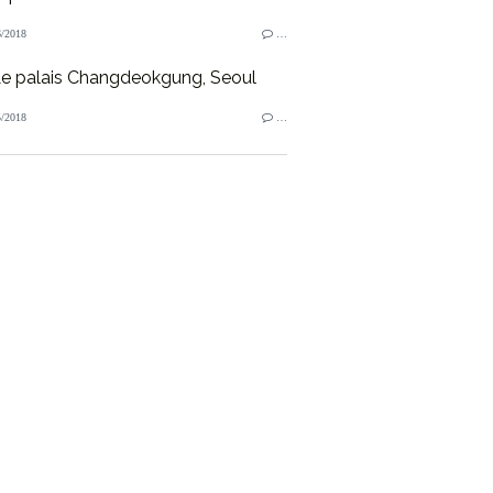
/2018
…
e palais Changdeokgung, Seoul
/2018
…