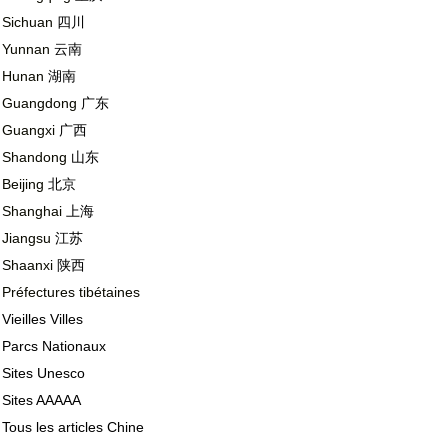
Sichuan
四川
Yunnan
云南
Hunan
湖南
Guangdong
广东
Guangxi
广西
Shandong
山东
Beijing
北京
Shanghai
上海
Jiangsu
江苏
Shaanxi
陕西
Préfectures tibétaines
Vieilles Villes
Parcs Nationaux
Sites Unesco
Sites AAAAA
Tous les articles Chine