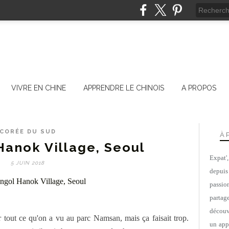
VIVRE EN CHINE
APPRENDRE LE CHINOIS
A PROPOS
CORÉE DU SUD
À 
anok Village, Seoul
Expat'
5 JUIN 2018
depuis
passio
parta
découv
ur tout ce qu'on a vu au parc Namsan, mais ça faisait trop.
un appa