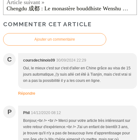
Chengdu 成都 : Le monastère bouddhiste Wenshu 文殊院
COMMENTER CET ARTICLE
Ajouter un commentaire
C
coursdechinois09
30/09/2024 22:29
Oui, le mieux c'est sur c'est d'aller en Chine grâce au visa de 15
jours automatique, j'y suis allé cet été à Tianjin, mais c'est vrai si
on a pas la possibilité il y a les cours en ligne.
Répondre
P
Phil
14/12/2020 08:12
Bonjour,<br /> <br /> Merci pour votre article très intéressant sur
votre retour d'expérience.<br /> J'ai un enfant de bientôt 3 ans,
je trouve qu'il n'y a pas de beaucoup livre d'apprentissage pour
son âge.<br /> Ma chérie aimerait s'y mettre, mais par où