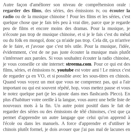
Autre façon d'améliorer son niveau de compréhension orale :
regarder des films
, des séries, des émissions tv, ou
écouter la
radio
ou de la musique chinoise ! Pour les films et les séries, c'est
quelque chose que je fais très peu à vrai dire, parce que je regarde
peu de films et encore moins des dramas. Pour la musique, je
n'écoute pas trop de musique chinoise, et si je le fais c'est du métal
ou du folk en mongol, donc ça m'aide pas trop. Cela dit, ça m'arrive
de le faire, et j'avoue que c'est très utile. Pour la musique, l'idée,
évidemment, c'est de ne pas juste écouter la musique mais plutôt
s'intéresser aux paroles. Si vous souhaitez écouter la radio chinoise,
je vous conseille ce site internet:
streema.com
. Pour ce qui est des
films, séries, et émissions tv,
youtube
est votre ami ! Le mieux c'est
de regarder ça en VO, et si possible avec les sous-titres en chinois.
Quand vous voyez un mot que vous ne comprenez pas, qui a l'air
important ou qui est souvent répété, hop, vous mettez pause et vous
le notez quelque part (je les ajoute dans mes flashcards Pleco). En
plus d'habituer votre oreille à la langue, vous aurez une belle liste de
nouveaux mots à la fin. Un autre point positif dans le fait de
regarder des séries ou des émissions de télé chinoises, c'est que ça
permet d'apprendre un autre langage que celui qu'on apprend à
l'école ou dans les manuels. A force d'apprendre et d'utiliser le
chinois plutôt formel, je dois avouer que j'ai pas mal de lacunes en