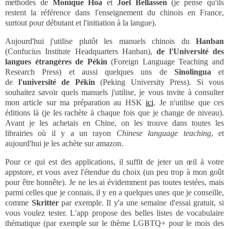
méthodes de
Monique Hoa
et
Joel Bellassen
(je pense qu'ils
restent la référence dans l'enseignement du chinois en France,
surtout pour débutant et l'initiation à la langue).
Aujourd'hui j'utilise plutôt les manuels chinois du
Hanban
(Confucius Institute Headquarters Hanban),
de l'Université des
langues étrangères de Pékin
(Foreign Language Teaching and
Research Press) et aussi quelques uns de
Sinolingua
et
de
l'université de Pékin
(Peking University Press). Si vous
souhaitez savoir quels manuels j'utilise, je vous invite à consulter
mon article sur ma préparation au HSK
ici
. Je n'utilise que ces
éditions là (je les rachète à chaque fois que je change de niveau).
Avant je les achetais en Chine, on les trouve dans toutes les
librairies où il y a un rayon
Chinese language teaching
, et
aujourd'hui je les achète sur amazon.
Pour ce qui est des applications, il suffit de jeter un œil à votre
appstore, et vous avez l'étendue du choix (un peu trop à mon goût
pour être honnête). Je ne les ai évidemment pas toutes testées, mais
parmi celles que je connais, il y en a quelques unes que je conseille,
comme
Skritter
par exemple. Il y'a une semaine d'essai gratuit, si
vous voulez tester. L'app propose des belles listes de vocabulaire
thématique (par exemple sur le thème LGBTQ+ pour le mois des