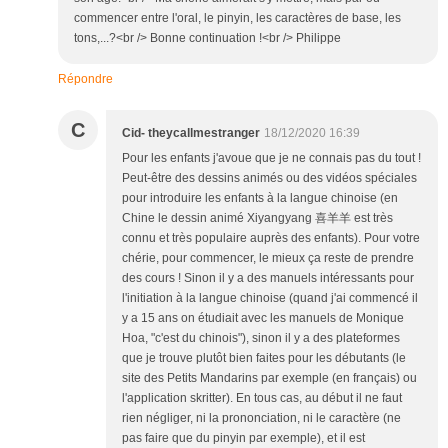
commencer entre l'oral, le pinyin, les caractères de base, les
tons,...?<br /> Bonne continuation !<br /> Philippe
Répondre
C
Cid- theycallmestranger
18/12/2020 16:39
Pour les enfants j'avoue que je ne connais pas du tout !
Peut-être des dessins animés ou des vidéos spéciales
pour introduire les enfants à la langue chinoise (en
Chine le dessin animé Xiyangyang 喜羊羊 est très
connu et très populaire auprès des enfants). Pour votre
chérie, pour commencer, le mieux ça reste de prendre
des cours ! Sinon il y a des manuels intéressants pour
l'initiation à la langue chinoise (quand j'ai commencé il
y a 15 ans on étudiait avec les manuels de Monique
Hoa, "c'est du chinois"), sinon il y a des plateformes
que je trouve plutôt bien faites pour les débutants (le
site des Petits Mandarins par exemple (en français) ou
l'application skritter). En tous cas, au début il ne faut
rien négliger, ni la prononciation, ni le caractère (ne
pas faire que du pinyin par exemple), et il est