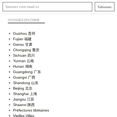
VOYAGES EN CHINE
Guizhou
贵州
Fujian
福建
Gansu
甘肃
Chongqing
重庆
Sichuan
四川
Yunnan
云南
Hunan
湖南
Guangdong
广东
Guangxi
广西
Shandong
山东
Beijing
北京
Shanghai
上海
Jiangsu
江苏
Shaanxi
陕西
Préfectures tibétaines
Vieilles Villes