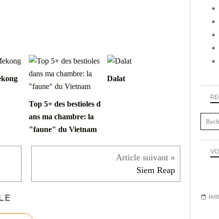
ekong
Dalat
RE
Top 5+ des bestioles d
ans ma chambre: la
"faune" du Vietnam
VO
Siem Reap
LE
16/05