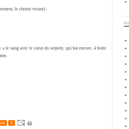
ement, le choisir vivant) :
AU
y a le sang avec le cœur du serpent, qui bat encore, à boire
emme.
ost
0