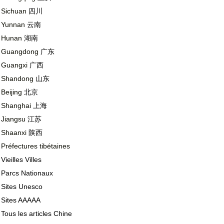
Sichuan
四川
Yunnan
云南
Hunan
湖南
Guangdong
广东
Guangxi
广西
Shandong
山东
Beijing
北京
Shanghai
上海
Jiangsu
江苏
Shaanxi
陕西
Préfectures tibétaines
Vieilles Villes
Parcs Nationaux
Sites Unesco
Sites AAAAA
Tous les articles Chine