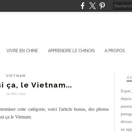
VIVRE EN CHINE
APPRENDRE LE CHINOIS
A PROPOS
VIETNAM
À 
i ça, le Vietnam...
Expat'
16 MAI 2012
depuis
passio
erminer cette catégorie, voici l'article bonus, des photos
parta
ssi ça le Vietnam.
découv
un appa