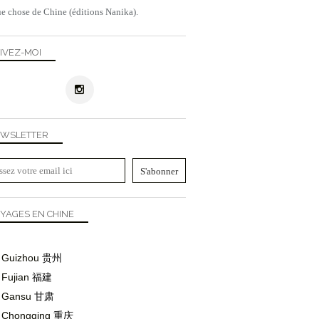
e chose de Chine (éditions Nanika).
IVEZ-MOI
WSLETTER
YAGES EN CHINE
Guizhou
贵州
Fujian
福建
Gansu
甘肃
Chongqing
重庆