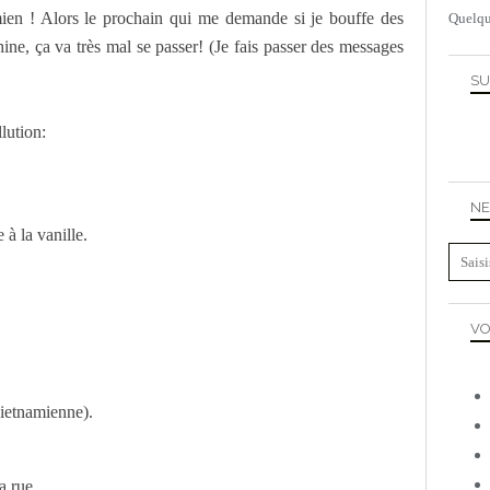
mien ! Alors le prochain qui me demande si je bouffe des
Quelqu
ine, ça va très mal se passer! (Je fais passer des messages
SU
lution:
NE
à la vanille.
VO
vietnamienne).
a rue.