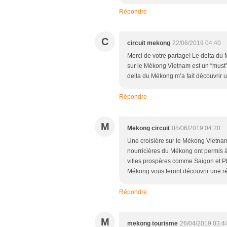
Répondre
C
circuit mekong
22/06/2019 04:40
Merci de votre partage! Le delta du
sur le Mékong Vietnam est un “must”
delta du Mékong m’a fait découvrir un
Répondre
M
Mekong circuit
08/06/2019 04:20
Une croisière sur le Mékong Vietna
nourricières du Mékong ont permis à 
villes prospères comme Saigon et P
Mékong vous feront découvrir une rég
Répondre
M
mekong tourisme
26/04/2019 03:4