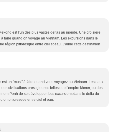
 Mékong est l’un des plus vastes deltas au monde. Une croisière
 à faire quand on voyage au Vietnam. Les excursions dans le
e région pittoresque entre ciel et eau. J’aime cette destination
m est un "must" à faire quand vous voyagez au Vietnam. Les eaux
des civilisations prestigieuses telles que l'empire khmer, ou des
hnom Penh de se développer. Les excursions dans le delta du
ion pittoresque entre ciel et eau.
4