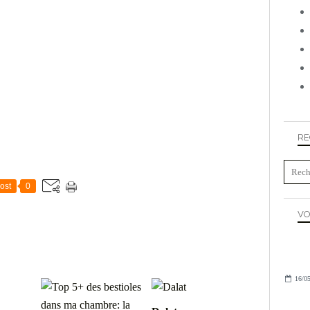
RE
ost
0
VO
16/05