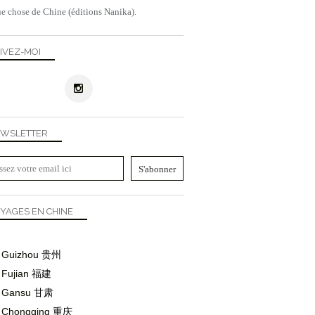
e chose de Chine (éditions Nanika).
IVEZ-MOI
WSLETTER
YAGES EN CHINE
Guizhou
贵州
Fujian
福建
Gansu
甘肃
Chongqing
重庆