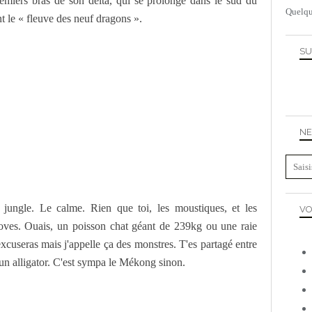
emiers bras de son delta, qui se prolonge dans le sud du
Quelqu
t le « fleuve des neuf dragons ».
SU
NE
jungle. Le calme. Rien que toi, les moustiques, et les
VO
oves. Ouais, un poisson chat géant de 239kg ou une raie
cuseras mais j'appelle ça des monstres. T'es partagé entre
r un alligator. C'est sympa le Mékong sinon.