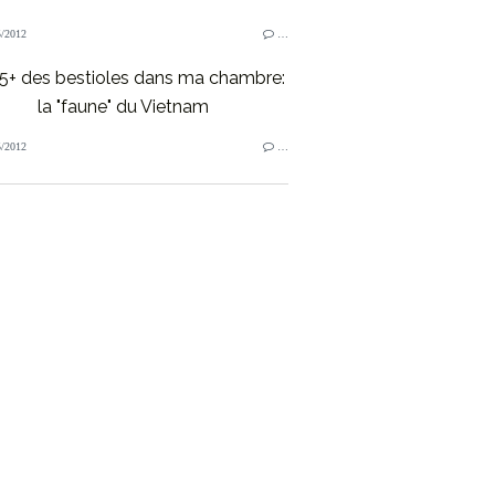
/2012
…
5+ des bestioles dans ma chambre:
la "faune" du Vietnam
/2012
…