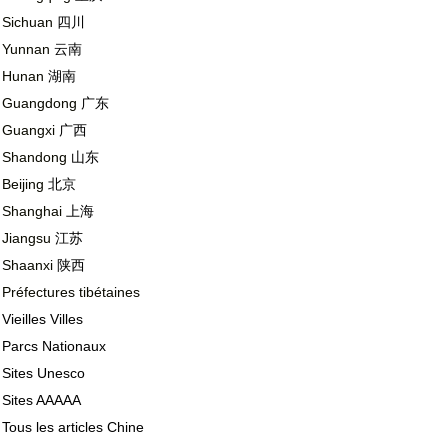
Sichuan
四川
Yunnan
云南
Hunan
湖南
Guangdong
广东
Guangxi
广西
Shandong
山东
Beijing
北京
Shanghai
上海
Jiangsu
江苏
Shaanxi
陕西
Préfectures tibétaines
Vieilles Villes
Parcs Nationaux
Sites Unesco
Sites AAAAA
Tous les articles Chine