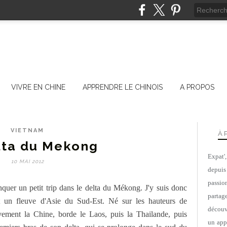
VIVRE EN CHINE
APPRENDRE LE CHINOIS
A PROPOS
VIETNAM
À 
lta du Mekong
Expat'
10 MAI 2012
depuis
passio
quer un petit trip dans le delta du Mékong. J'y suis donc
parta
t un fleuve d'Asie du Sud-Est. Né sur les hauteurs de
découv
vement la Chine, borde le Laos, puis la Thailande, puis
un appa