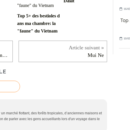
Dalat
16/05
Top 5+ des bestioles d
Top 
ans ma chambre: la
"faune" du Vietnam
10/05
Top 5+ des bestioles dans ma chambre: la "faune" du Vietnam
Mui Ne
LE
r un marché flottant, des forêts tropicales, d’anciennes maisons et
ion de parler avec les gens accueillants lors d'un voyage dans le