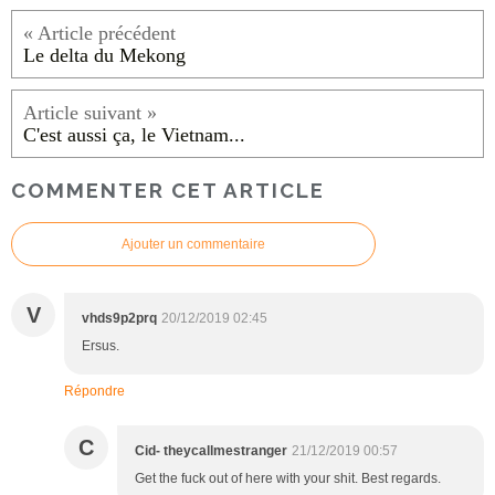
Le delta du Mekong
C'est aussi ça, le Vietnam...
COMMENTER CET ARTICLE
Ajouter un commentaire
V
vhds9p2prq
20/12/2019 02:45
Ersus.
Répondre
C
Cid- theycallmestranger
21/12/2019 00:57
Get the fuck out of here with your shit. Best regards.