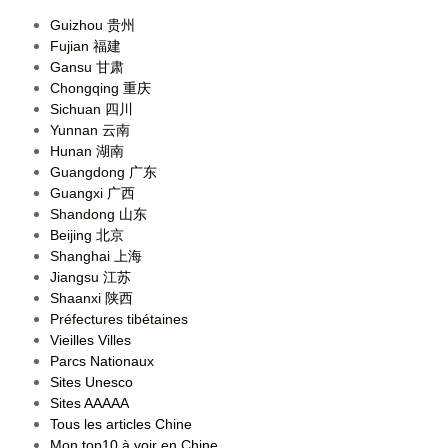
Guizhou
贵州
Fujian
福建
Gansu
甘肃
Chongqing
重庆
Sichuan
四川
Yunnan
云南
Hunan
湖南
Guangdong
广东
Guangxi
广西
Shandong
山东
Beijing
北京
Shanghai
上海
Jiangsu
江苏
Shaanxi
陕西
Préfectures tibétaines
Vieilles Villes
Parcs Nationaux
Sites Unesco
Sites AAAAA
Tous les articles Chine
Mon top10 à voir en Chine