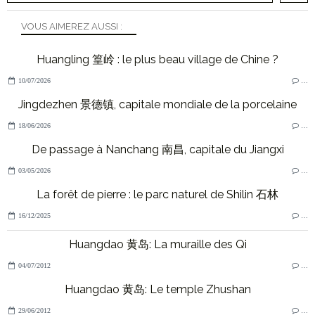
VOUS AIMEREZ AUSSI :
Huangling 篁岭 : le plus beau village de Chine ?
10/07/2026
…
Jingdezhen 景德镇, capitale mondiale de la porcelaine
18/06/2026
…
De passage à Nanchang 南昌, capitale du Jiangxi
03/05/2026
…
La forêt de pierre : le parc naturel de Shilin 石林
16/12/2025
…
Huangdao 黄岛: La muraille des Qi
04/07/2012
…
Huangdao 黄岛: Le temple Zhushan
29/06/2012
…