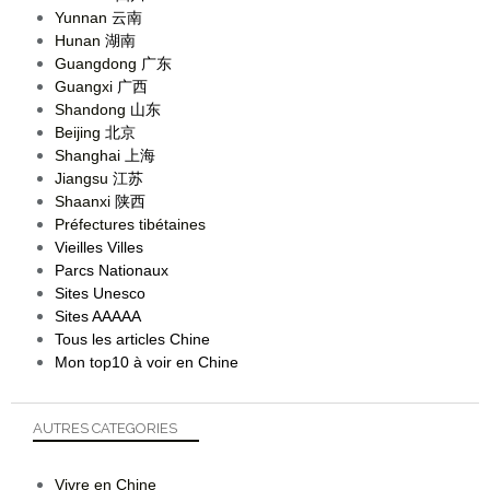
Yunnan
云南
Hunan
湖南
Guangdong
广东
Guangxi
广西
Shandong
山东
Beijing
北京
Shanghai
上海
Jiangsu
江苏
Shaanxi
陕西
Préfectures tibétaines
Vieilles Villes
Parcs Nationaux
Sites Unesco
Sites AAAAA
Tous les articles Chine
Mon top10 à voir en Chine
AUTRES CATEGORIES
Vivre en Chine