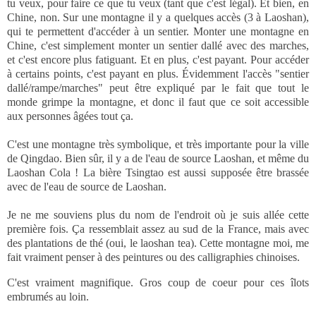
tu veux, pour faire ce que tu veux (tant que c'est légal). Et bien, en
Chine, non. Sur une montagne il y a quelques accès (3 à Laoshan),
qui te permettent d'accéder à un sentier. Monter une montagne en
Chine, c'est simplement monter un sentier dallé avec des marches,
et c'est encore plus fatiguant. Et en plus, c'est payant. Pour accéder
à certains points, c'est payant en plus. Évidemment l'accès "sentier
dallé/rampe/marches" peut être expliqué par le fait que tout le
monde grimpe la montagne, et donc il faut que ce soit accessible
aux personnes âgées tout ça.
C'est une montagne très symbolique, et très importante pour la ville
de Qingdao. Bien sûr, il y a de l'eau de source Laoshan, et même du
Laoshan Cola ! La bière Tsingtao est aussi supposée être brassée
avec de l'eau de source de Laoshan.
Je ne me souviens plus du nom de l'endroit où je suis allée cette
première fois. Ça ressemblait assez au sud de la France, mais avec
des plantations de thé (oui, le laoshan tea). Cette montagne moi, me
fait vraiment penser à des peintures ou des calligraphies chinoises.
C'est vraiment magnifique. Gros coup de coeur pour ces îlots
embrumés au loin.