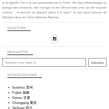
je m’appelle Cid et je suis passionnée par la Chine. Sur theycallmestranger, je
partage mes aventures, mes voyages et mes découvertes, avec un œil toujours
curieux… et souvent un appareil photo à la main ! Je suis aussi l'auteure de
Quelque chose de Chine (éditions Nanika).
SUIVEZ-MOI
NEWSLETTER
VOYAGES EN CHINE
Guizhou
贵州
Fujian
福建
Gansu
甘肃
Chongqing
重庆
Sichuan
四川