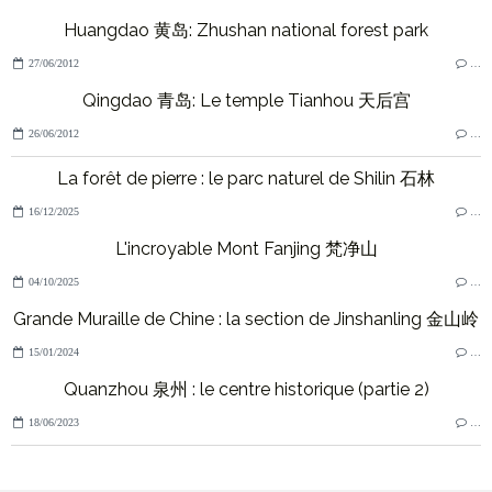
Huangdao 黄岛: Zhushan national forest park
27/06/2012
…
Qingdao 青岛: Le temple Tianhou 天后宫
26/06/2012
…
La forêt de pierre : le parc naturel de Shilin 石林
16/12/2025
…
L'incroyable Mont Fanjing 梵净山
04/10/2025
…
Grande Muraille de Chine : la section de Jinshanling 金山岭
15/01/2024
…
Quanzhou 泉州 : le centre historique (partie 2)
18/06/2023
…