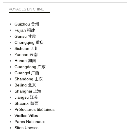
VOYAGES EN CHINE
Guizhou
贵州
Fujian
福建
Gansu
甘肃
Chongqing
重庆
Sichuan
四川
Yunnan
云南
Hunan
湖南
Guangdong
广东
Guangxi
广西
Shandong
山东
Beijing
北京
Shanghai
上海
Jiangsu
江苏
Shaanxi
陕西
Préfectures tibétaines
Vieilles Villes
Parcs Nationaux
Sites Unesco