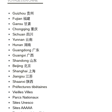
VOYAGES EN CHINE
Guizhou
贵州
Fujian
福建
Gansu
甘肃
Chongqing
重庆
Sichuan
四川
Yunnan
云南
Hunan
湖南
Guangdong
广东
Guangxi
广西
Shandong
山东
Beijing
北京
Shanghai
上海
Jiangsu
江苏
Shaanxi
陕西
Préfectures tibétaines
Vieilles Villes
Parcs Nationaux
Sites Unesco
Sites AAAAA