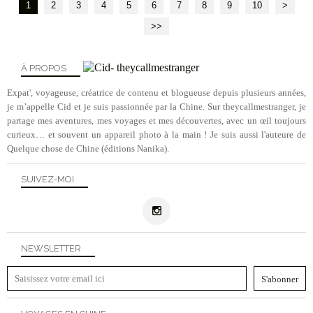
1
2
3
4
5
6
7
8
9
10
20
>
>>
À PROPOS
Expat', voyageuse, créatrice de contenu et blogueuse depuis plusieurs années,
je m’appelle Cid et je suis passionnée par la Chine. Sur theycallmestranger, je
partage mes aventures, mes voyages et mes découvertes, avec un œil toujours
curieux… et souvent un appareil photo à la main ! Je suis aussi l'auteure de
Quelque chose de Chine (éditions Nanika).
SUIVEZ-MOI
NEWSLETTER