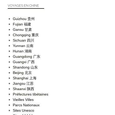
VOYAGES EN CHINE
Guizhou
贵州
Fujian
福建
Gansu
甘肃
Chongqing
重庆
Sichuan
四川
Yunnan
云南
Hunan
湖南
Guangdong
广东
Guangxi
广西
Shandong
山东
Beijing
北京
Shanghai
上海
Jiangsu
江苏
Shaanxi
陕西
Préfectures tibétaines
Vieilles Villes
Parcs Nationaux
Sites Unesco