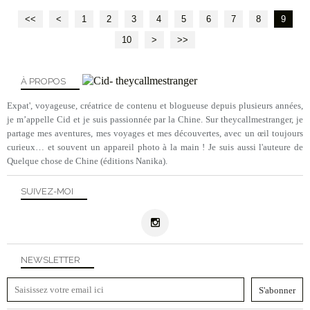
<<
<
1
2
3
4
5
6
7
8
9
10
20
>
>>
À PROPOS
Expat', voyageuse, créatrice de contenu et blogueuse depuis plusieurs années,
je m’appelle Cid et je suis passionnée par la Chine. Sur theycallmestranger, je
partage mes aventures, mes voyages et mes découvertes, avec un œil toujours
curieux… et souvent un appareil photo à la main ! Je suis aussi l'auteure de
Quelque chose de Chine (éditions Nanika).
SUIVEZ-MOI
NEWSLETTER