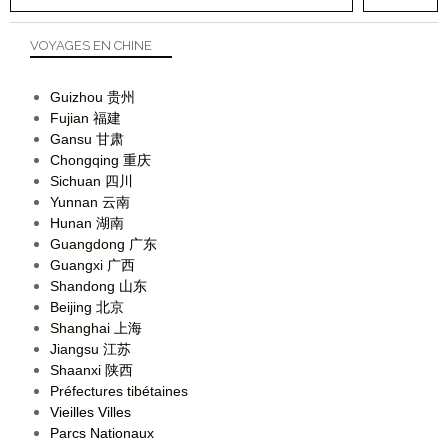
VOYAGES EN CHINE
Guizhou
贵州
Fujian
福建
Gansu
甘肃
Chongqing
重庆
Sichuan
四川
Yunnan
云南
Hunan
湖南
Guangdong
广东
Guangxi
广西
Shandong
山东
Beijing
北京
Shanghai
上海
Jiangsu
江苏
Shaanxi
陕西
Préfectures tibétaines
Vieilles Villes
Parcs Nationaux