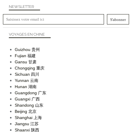
NEWSLETTER
VOYAGES EN CHINE
Guizhou
贵州
Fujian
福建
Gansu
甘肃
Chongqing
重庆
Sichuan
四川
Yunnan
云南
Hunan
湖南
Guangdong
广东
Guangxi
广西
Shandong
山东
Beijing
北京
Shanghai
上海
Jiangsu
江苏
Shaanxi
陕西