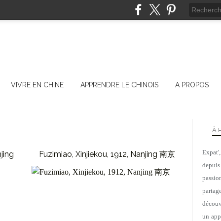
VIVRE EN CHINE
APPRENDRE LE CHINOIS
A PROPOS
À 
Expat'
jing
Fuzimiao, Xinjiekou, 1912, Nanjing 南京
depuis
CHINE
passio
JIANGSU
parta
AAAAA
découv
un appa