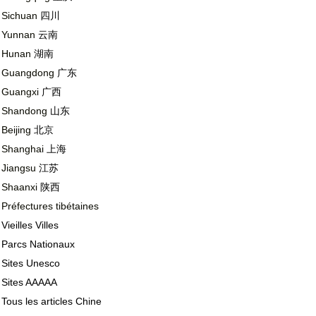
Sichuan
四川
Yunnan
云南
Hunan
湖南
Guangdong
广东
Guangxi
广西
Shandong
山东
Beijing
北京
Shanghai
上海
Jiangsu
江苏
Shaanxi
陕西
Préfectures tibétaines
Vieilles Villes
Parcs Nationaux
Sites Unesco
Sites AAAAA
Tous les articles Chine