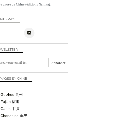
e chose de Chine (éditions Nanika).
IVEZ-MOI
WSLETTER
YAGES EN CHINE
CHINE
JIANGSU
Guizhou
贵州
AAAAA
Fujian
福建
Gansu
甘肃
Chongqing
重庆