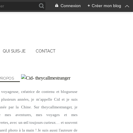
Connexion
+
Créer mon blog
QUI SUIS-JE
CONTACT
PROPOS
, voyageuse, créatrice de contenu et blogueuse
 plusieurs années, je m’appelle Cid et je suis
CHINE
nnée par la Chine. Sur theycallmestranger, je
JIANGSU
ge mes aventures, mes voyages et mes
AAAAA
ertes, avec un œil toujours curieux… et souvent
reil photo à la main ! Je suis aussi l'auteure de