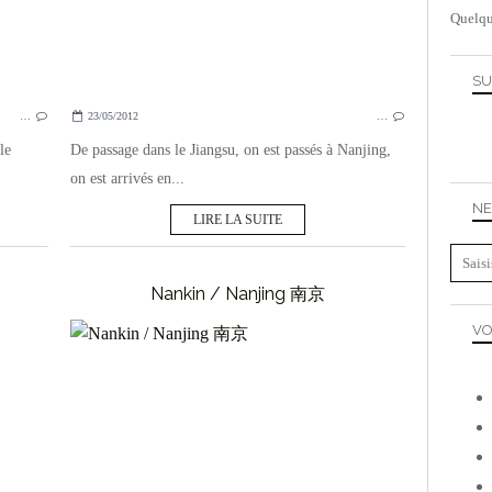
Quelqu
SU
…
23/05/2012
…
le
De passage dans le Jiangsu, on est passés à Nanjing,
on est arrivés en...
NE
LIRE LA SUITE
Nankin / Nanjing 南京
VO
CHINE
JIANGSU
UNESCO
AAAAA