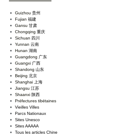
Guizhou
贵州
Fujian
福建
Gansu
甘肃
Chongqing
重庆
Sichuan
四川
Yunnan
云南
Hunan
湖南
Guangdong
广东
Guangxi
广西
Shandong
山东
Beijing
北京
Shanghai
上海
Jiangsu
江苏
Shaanxi
陕西
Préfectures tibétaines
Vieilles Villes
Parcs Nationaux
Sites Unesco
Sites AAAAA
Tous les articles Chine