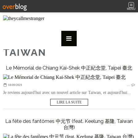
MENU
TAIWAN
Le Mémorial de Chiang Kai-Shek 中正紀念堂, Taipei 臺北
18/09/2021
…
Je reviens aujourd'hui avec un nouvel article sur Taiwan, et aujourd'hui...
LIRE LA SUITE
La fête des fantômes 中元节 (feat. Keelung 基隆, Taiwan
台灣)