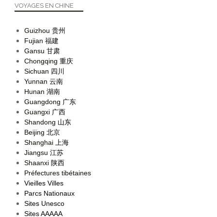
VOYAGES EN CHINE
Guizhou
贵州
Fujian
福建
Gansu
甘肃
Chongqing
重庆
Sichuan
四川
Yunnan
云南
Hunan
湖南
Guangdong
广东
Guangxi
广西
Shandong
山东
Beijing
北京
Shanghai
上海
Jiangsu
江苏
Shaanxi
陕西
Préfectures tibétaines
Vieilles Villes
Parcs Nationaux
Sites Unesco
Sites AAAAA