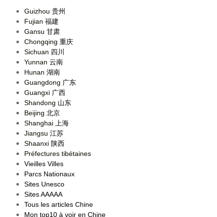
Guizhou
贵州
Fujian
福建
Gansu
甘肃
Chongqing
重庆
Sichuan
四川
Yunnan
云南
Hunan
湖南
Guangdong
广东
Guangxi
广西
Shandong
山东
Beijing
北京
Shanghai
上海
Jiangsu
江苏
Shaanxi
陕西
Préfectures tibétaines
Vieilles Villes
Parcs Nationaux
Sites Unesco
Sites AAAAA
Tous les articles Chine
Mon top10 à voir en Chine