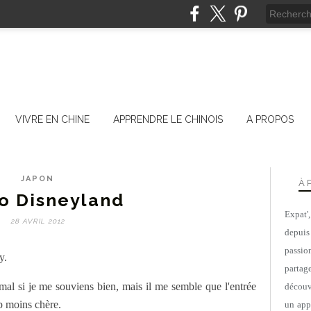
VIVRE EN CHINE
APPRENDRE LE CHINOIS
A PROPOS
JAPON
À 
o Disneyland
Expat'
28 AVRIL 2012
depuis
passio
ey.
parta
rmal si je me souviens bien, mais il me semble que l'entrée
découv
p moins chère.
un appa