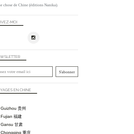
e chose de Chine (éditions Nanika).
IVEZ-MOI
WSLETTER
YAGES EN CHINE
Guizhou
贵州
Fujian
福建
Gansu
甘肃
Chongqing
重庆