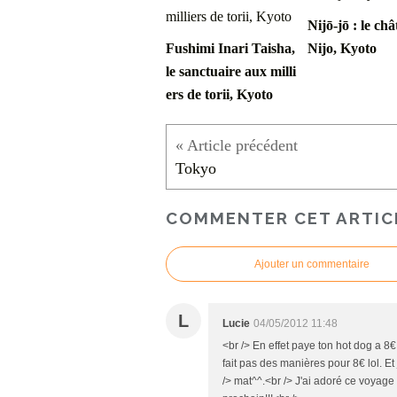
Nijō-jō : le ch
Fushimi Inari Taisha,
Nijo, Kyoto
le sanctuaire aux milli
ers de torii, Kyoto
Tokyo
COMMENTER CET ARTIC
Ajouter un commentaire
L
Lucie
04/05/2012 11:48
<br /> En effet paye ton hot dog a 
fait pas des manières pour 8€ lol. Et
/> mat^^.<br /> J'ai adoré ce voyage