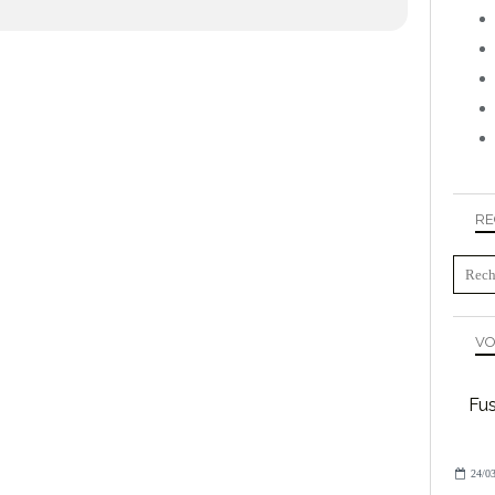
RE
VO
Fus
24/03