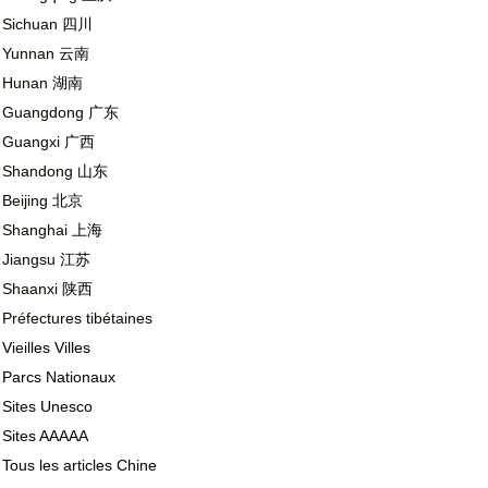
Sichuan
四川
Yunnan
云南
Hunan
湖南
Guangdong
广东
Guangxi
广西
Shandong
山东
Beijing
北京
Shanghai
上海
Jiangsu
江苏
Shaanxi
陕西
Préfectures tibétaines
Vieilles Villes
Parcs Nationaux
Sites Unesco
Sites AAAAA
Tous les articles Chine