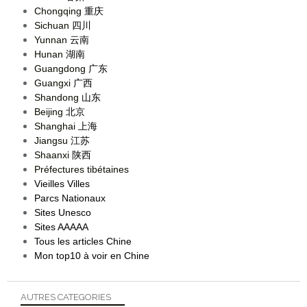
Chongqing
重庆
Sichuan
四川
Yunnan
云南
Hunan
湖南
Guangdong
广东
Guangxi
广西
Shandong
山东
Beijing
北京
Shanghai
上海
Jiangsu
江苏
Shaanxi
陕西
Préfectures tibétaines
Vieilles Villes
Parcs Nationaux
Sites Unesco
Sites AAAAA
Tous les articles Chine
Mon top10 à voir en Chine
AUTRES CATEGORIES