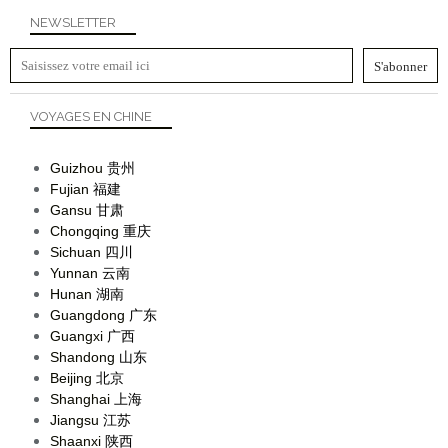
NEWSLETTER
VOYAGES EN CHINE
Guizhou
贵州
Fujian
福建
Gansu
甘肃
Chongqing
重庆
Sichuan
四川
Yunnan
云南
Hunan
湖南
Guangdong
广东
Guangxi
广西
Shandong
山东
Beijing
北京
Shanghai
上海
Jiangsu
江苏
Shaanxi
陕西