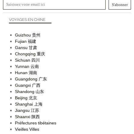
VOYAGES EN CHINE
Guizhou
贵州
Fujian
福建
Gansu
甘肃
Chongqing
重庆
Sichuan
四川
Yunnan
云南
Hunan
湖南
Guangdong
广东
Guangxi
广西
Shandong
山东
Beijing
北京
Shanghai
上海
Jiangsu
江苏
Shaanxi
陕西
Préfectures tibétaines
Vieilles Villes