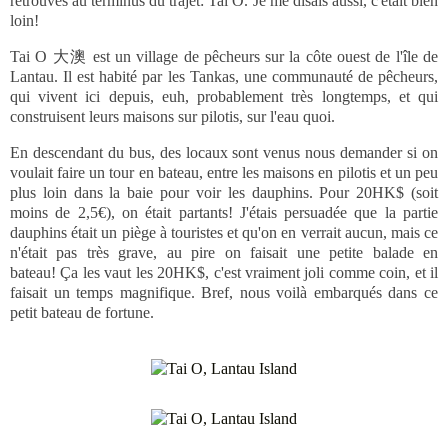
retrouvés au terminus du trajet: Tai O. Je me disais aussi, c'était bien
loin!
Tai O 大澳 est un village de pêcheurs sur la côte ouest de l'île de
Lantau. Il est habité par les Tankas, une communauté de pêcheurs,
qui vivent ici depuis, euh, probablement très longtemps, et qui
construisent leurs maisons sur pilotis, sur l'eau quoi.
En descendant du bus, des locaux sont venus nous demander si on
voulait faire un tour en bateau, entre les maisons en pilotis et un peu
plus loin dans la baie pour voir les dauphins. Pour 20HK$ (soit
moins de 2,5€), on était partants! J'étais persuadée que la partie
dauphins était un piège à touristes et qu'on en verrait aucun, mais ce
n'était pas très grave, au pire on faisait une petite balade en
bateau! Ça les vaut les 20HK$, c'est vraiment joli comme coin, et il
faisait un temps magnifique. Bref, nous voilà embarqués dans ce
petit bateau de fortune.