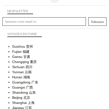
NEWSLETTER
VOYAGES EN CHINE
Guizhou
贵州
Fujian
福建
Gansu
甘肃
Chongqing
重庆
Sichuan
四川
Yunnan
云南
Hunan
湖南
Guangdong
广东
Guangxi
广西
Shandong
山东
Beijing
北京
Shanghai
上海
Jiangsu
江苏