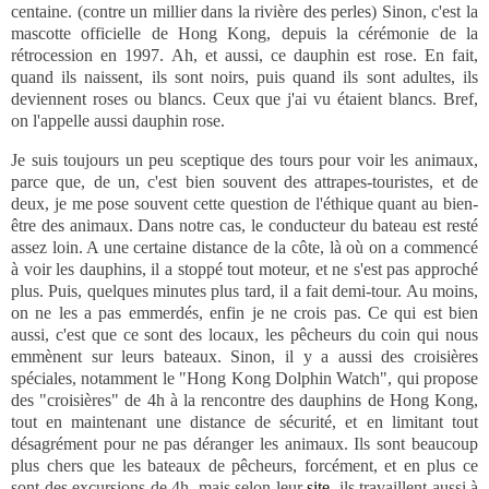
centaine. (contre un millier dans la rivière des perles) Sinon, c'est la
mascotte officielle de Hong Kong, depuis la cérémonie de la
rétrocession en 1997. Ah, et aussi, ce dauphin est rose. En fait,
quand ils naissent, ils sont noirs, puis quand ils sont adultes, ils
deviennent roses ou blancs. Ceux que j'ai vu étaient blancs. Bref,
on l'appelle aussi dauphin rose.
Je suis toujours un peu sceptique des tours pour voir les animaux,
parce que, de un, c'est bien souvent des attrapes-touristes, et de
deux, je me pose souvent cette question de l'éthique quant au bien-
être des animaux. Dans notre cas, le conducteur du bateau est resté
assez loin. A une certaine distance de la côte, là où on a commencé
à voir les dauphins, il a stoppé tout moteur, et ne s'est pas approché
plus. Puis, quelques minutes plus tard, il a fait demi-tour. Au moins,
on ne les a pas emmerdés, enfin je ne crois pas. Ce qui est bien
aussi, c'est que ce sont des locaux, les pêcheurs du coin qui nous
emmènent sur leurs bateaux. Sinon, il y a aussi des croisières
spéciales, notamment le "Hong Kong Dolphin Watch", qui propose
des "croisières" de 4h à la rencontre des dauphins de Hong Kong,
tout en maintenant une distance de sécurité, et en limitant tout
désagrément pour ne pas déranger les animaux. Ils sont beaucoup
plus chers que les bateaux de pêcheurs, forcément, et en plus ce
sont des excursions de 4h, mais selon leur
site
, ils travaillent aussi à