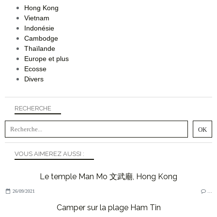
Hong Kong
Vietnam
Indonésie
Cambodge
Thaïlande
Europe et plus
Ecosse
Divers
RECHERCHE
VOUS AIMEREZ AUSSI :
Le temple Man Mo 文武廟, Hong Kong
26/09/2021
…
Camper sur la plage Ham Tin