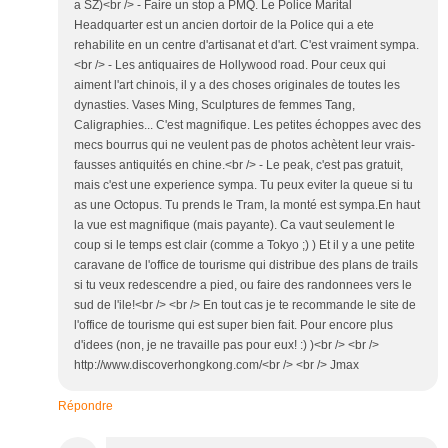
a SZ)<br /> - Faire un stop a PMQ. Le Police Marital
Headquarter est un ancien dortoir de la Police qui a ete
rehabilite en un centre d'artisanat et d'art. C'est vraiment sympa.
<br /> - Les antiquaires de Hollywood road. Pour ceux qui
aiment l'art chinois, il y a des choses originales de toutes les
dynasties. Vases Ming, Sculptures de femmes Tang,
Caligraphies... C'est magnifique. Les petites échoppes avec des
mecs bourrus qui ne veulent pas de photos achètent leur vrais-
fausses antiquités en chine.<br /> - Le peak, c'est pas gratuit,
mais c'est une experience sympa. Tu peux eviter la queue si tu
as une Octopus. Tu prends le Tram, la monté est sympa.En haut
la vue est magnifique (mais payante). Ca vaut seulement le
coup si le temps est clair (comme a Tokyo ;) ) Et il y a une petite
caravane de l'office de tourisme qui distribue des plans de trails
si tu veux redescendre a pied, ou faire des randonnees vers le
sud de l'ile!<br /> <br /> En tout cas je te recommande le site de
l'office de tourisme qui est super bien fait. Pour encore plus
d'idees (non, je ne travaille pas pour eux! :) )<br /> <br />
http://www.discoverhongkong.com/<br /> <br /> Jmax
Répondre