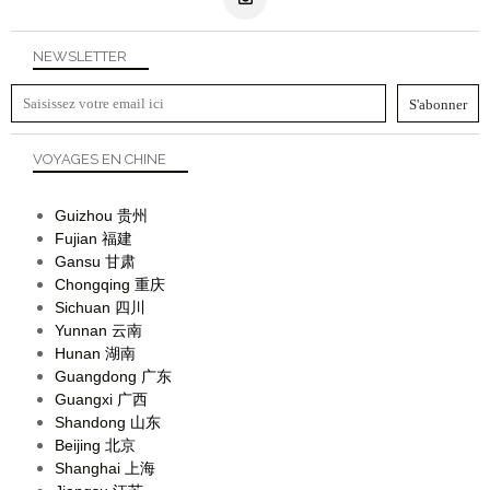
NEWSLETTER
VOYAGES EN CHINE
Guizhou
贵州
Fujian
福建
Gansu
甘肃
Chongqing
重庆
Sichuan
四川
Yunnan
云南
Hunan
湖南
Guangdong
广东
Guangxi
广西
Shandong
山东
Beijing
北京
Shanghai
上海