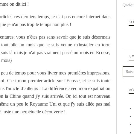
me on dit ici !
Quelqu
ticles ces derniers temps, je n'ai pas encore internet dans
SU
e je n'ai pas trop le temps non plus !
ntures; vous n'êtes pas sans savoir que je suis désormais
tout pile un mois que je suis venue m'installer en terre
e suis là mais je n'ai pas vraiment passé un mois en Ecosse,
NE
e mois)
n peu de temps pour vous livrer mes premières impressions,
i. C'est mon premier article sur l'Ecosse, et je suis toute
ns l'article d’ailleurs ! La différence avec mon expatriation
VO
en la Chine quand j'y suis arrivée. Or, ici tout est nouveau
même un peu le Royaume Uni et que j'y suis allée pas mal
té juste une perpétuelle découverte !