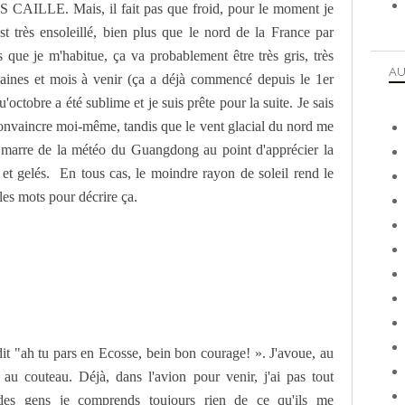
S CAILLE. Mais, il fait pas que froid, pour le moment je
t très ensoleillé, bien plus que le nord de la France par
 que je m'habitue, ça va probablement être très gris, très
AU
emaines et mois à venir (ça a déjà commencé depuis le 1er
'octobre a été sublime et je suis prête pour la suite. Je sais
 convaincre moi-même, tandis que le vent glacial du nord me
is marre de la météo du Guangdong au point d'apprécier la
et gelés. En tous cas, le moindre rayon de soleil rend le
es mots pour décrire ça.
it "ah tu pars en Ecosse, bein bon courage! ». J'avoue, au
au couteau. Déjà, dans l'avion pour venir, j'ai pas tout
des gens je comprends toujours rien de ce qu'ils me