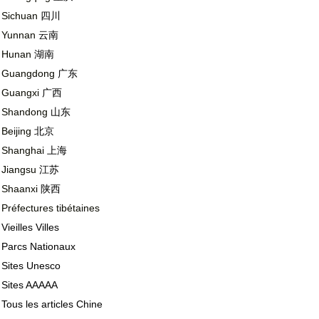
Sichuan
四川
Yunnan
云南
Hunan
湖南
Guangdong
广东
Guangxi
广西
Shandong
山东
Beijing
北京
Shanghai
上海
Jiangsu
江苏
Shaanxi
陕西
Préfectures tibétaines
Vieilles Villes
Parcs Nationaux
Sites Unesco
Sites AAAAA
Tous les articles Chine