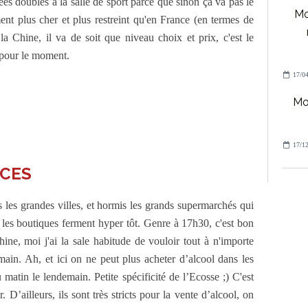
ées doubles à la salle de sport parce que sinon ça va pas le
Mo
ent plus cher et plus restreint qu'en France (en termes de
la Chine, il va de soit que niveau choix et prix, c'est le
 pour le moment.
17/04
Mo
17/12
ICES
s les grandes villes, et hormis les grands supermarchés qui
 les boutiques ferment hyper tôt. Genre à 17h30, c'est bon
ine, moi j'ai la sale habitude de vouloir tout à n'importe
main. Ah, et ici on ne peut plus acheter d’alcool dans les
matin le lendemain. Petite spécificité de l’Ecosse ;) C'est
. D’ailleurs, ils sont très stricts pour la vente d’alcool, on