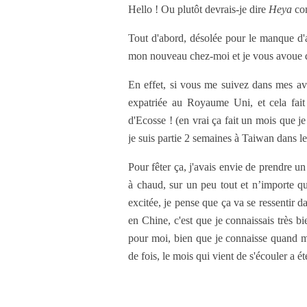
Hello ! Ou plutôt devrais-je dire
Heya
com
Tout d'abord, désolée pour le manque d'ar
mon nouveau chez-moi et je vous avoue qu
En effet, si vous me suivez dans mes ave
expatriée au Royaume Uni, et cela fait 
d'Ecosse ! (en vrai ça fait un mois que j
je suis partie 2 semaines à Taiwan dans l
Pour fêter ça, j'avais envie de prendre u
à chaud, sur un peu tout et n’importe quo
excitée, je pense que ça va se ressentir da
en Chine, c'est que je connaissais très bi
pour moi, bien que je connaisse quand 
de fois, le mois qui vient de s'écouler a é