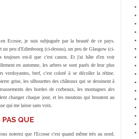
en Ecosse, je suis subjuguée par la beauté de ce pays.
art un peu d'Edimbourg (ci-dessus), un peu de Glasgow (ci-
s toujours est-il que c'est canon. Et j'ai hâte d'en voir
lement en automne, les arbres se sont parés de leur plus
rs verdoyantes, bref, c'est coloré à se décoller la rétine.
pierre grise, les silhouettes des châteaux qui se dessinent à
s croassements des hordes de corbeaux, les montagnes
des
lent changer chaque jour, et les moutons qui broutent au
osse qui me laisse sans voix.
IS PAS QUE
ous noterez que l'Ecosse c'est quand même très au nord.