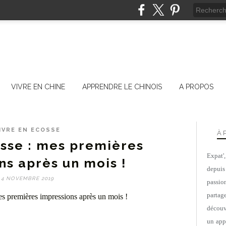
VIVRE EN CHINE
APPRENDRE LE CHINOIS
A PROPOS
IVRE EN ECOSSE
À 
osse : mes premières
Expat'
ns après un mois !
depuis
4 NOVEMBRE 2019
passio
parta
découv
un appa