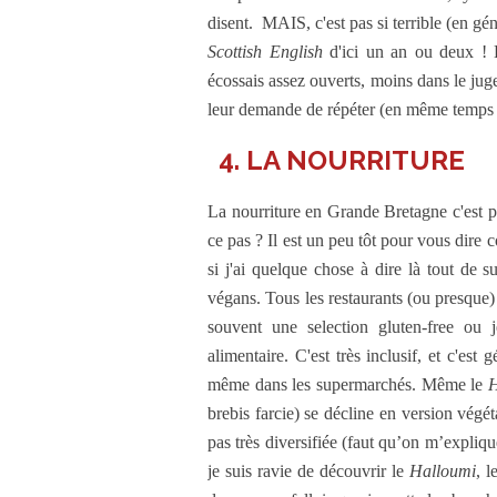
disent. MAIS, c'est pas si terrible (en gén
Scottish English
d'ici un an ou deux ! E
écossais assez ouverts, moins dans le jugem
leur demande de répéter (en même temps i
4. LA NOURRITURE
La nourriture en Grande Bretagne c'est pa
ce pas ? Il est un peu tôt pour vous dire 
si j'ai quelque chose à dire là tout de s
végans. Tous les restaurants (ou presque) 
souvent une selection gluten-free ou j
alimentaire. C'est très inclusif, et c'est
même dans les supermarchés. Même le
H
brebis farcie) se décline en version végéta
pas très diversifiée (faut qu’on m’expliq
je suis ravie de découvrir le
Halloumi
, l