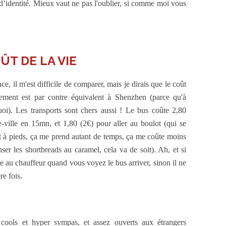
identité. Mieux vaut ne pas l'oublier, si comme moi vous
ÛT DE LA VIE
nce, il m'est difficile de comparer, mais je dirais que le coût
ement est par contre équivalent à Shenzhen (parce qu'à
uoi). Les transports sont chers aussi ! Le bus coûte 2,80
-ville en 15mn, et 1,80 (2€) pour aller au boulot (qui se
t à pieds, ça me prend autant de temps, ça me coûte moins
er les shortbreads au caramel, cela va de soit). Ah, et si
igne au chauffeur quand vous voyez le bus arriver, sinon il ne
re fois.
 cools et hyper sympas, et assez ouverts aux étrangers