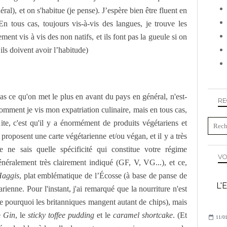
éral), et on s'habitue (je pense). J’espère bien être fluent en
n tous cas, toujours vis-à-vis des langues, je trouve les
ent vis à vis des non natifs, et ils font pas la gueule si on
ls doivent avoir l’habitude)
s ce qu'on met le plus en avant du pays en général, n'est-
RE
comment je vis mon expatriation culinaire, mais en tous cas,
uite, c'est qu'il y a énormément de produits végétariens et
proposent une carte végétarienne et/ou végan, et il y a très
e ne sais quelle spécificité qui constitue votre régime
VO
 généralement très clairement indiqué (GF, V, VG...), et ce,
aggis
, plat emblématique de l’Écosse (à base de panse de
L'
rienne. Pour l'instant, j'ai remarqué que la nourriture n'est
ue pourquoi les britanniques mangent autant de chips), mais
e
Gin
, le
sticky toffee pudding
et le
caramel shortcake
. (Et
11/01