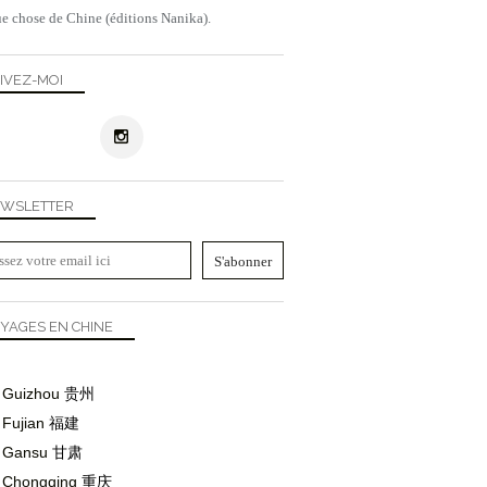
e chose de Chine (éditions Nanika).
IVEZ-MOI
WSLETTER
YAGES EN CHINE
Guizhou
贵州
Fujian
福建
Gansu
甘肃
Chongqing
重庆