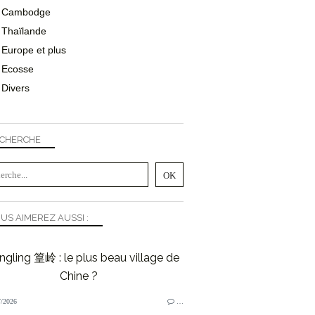
Cambodge
Thaïlande
Europe et plus
Ecosse
Divers
CHERCHE
US AIMEREZ AUSSI :
gling 篁岭 : le plus beau village de
Chine ?
/2026
…