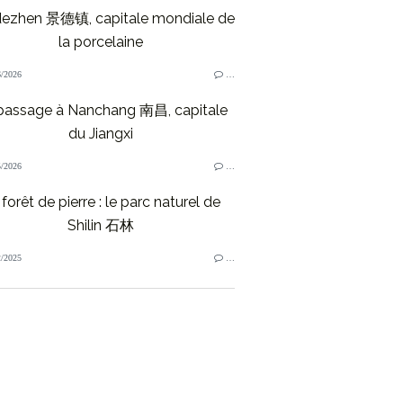
dezhen 景德镇, capitale mondiale de
la porcelaine
/2026
…
passage à Nanchang 南昌, capitale
du Jiangxi
/2026
…
forêt de pierre : le parc naturel de
Shilin 石林
/2025
…