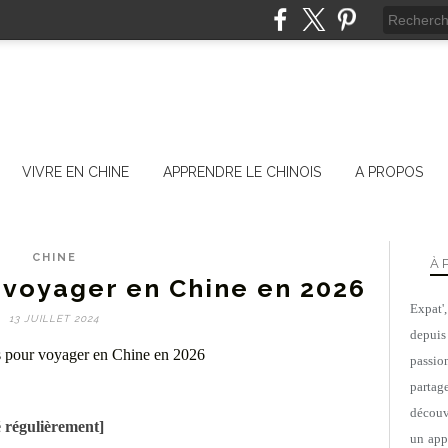
VIVRE EN CHINE
APPRENDRE LE CHINOIS
A PROPOS
CHINE
À 
 voyager en Chine en 2026
Expat'
13 JUILLET 2024
depuis
passio
parta
découv
é régulièrement]
un appa