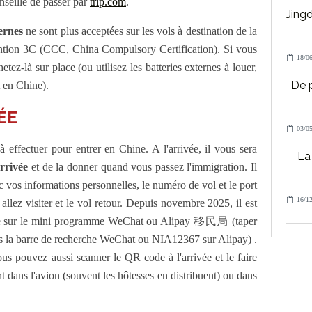
onseille de passer par
trip.com
.
Jing
ternes
ne sont plus acceptées sur les vols à destination de la
ention 3C (CCC, China Compulsory Certification). Si vous
18/06
hetez-là sur place (ou utilisez les batteries externes à louer,
De 
t en Chine).
ÉE
03/05
à effectuer pour entrer en Chine. A l'arrivée, il vous sera
La 
arrivée
et de la donner quand vous passez l'immigration. Il
c vos informations personnelles, le numéro de vol et le port
16/12
 allez visiter et le vol retour. Depuis novembre 2025, il est
gne sur le mini programme WeChat ou Alipay 移民局 (taper
s la barre de recherche WeChat ou NIA12367 sur Alipay) .
vous pouvez aussi scanner le QR code à l'arrivée et le faire
t dans l'avion (souvent les hôtesses en distribuent) ou dans