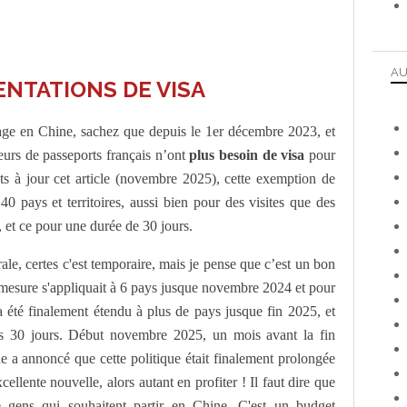
AU
NTATIONS DE VISA
yage en Chine, sachez que depuis le 1er décembre 2023, et
teurs de passeports français n’ont
plus besoin de visa
pour
ts à jour cet article (novembre 2025), cette exemption de
0 pays et territoires, aussi bien pour des visites que des
, et ce pour une durée de 30 jours.
rale, certes c'est temporaire, mais je pense que c’est un bon
a mesure s'appliquait à 6 pays jusque novembre 2024 et pour
a été finalement étendu à plus de pays jusque fin 2025, et
s 30 jours. Début novembre 2025, un mois avant la fin
e a annoncé que cette politique était finalement prolongée
llente nouvelle, alors autant en profiter ! Il faut dire que
 gens qui souhaitent partir en Chine. C'est un budget