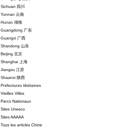
Sichuan
四川
Yunnan
云南
Hunan
湖南
Guangdong
广东
Guangxi
广西
Shandong
山东
Beijing
北京
Shanghai
上海
Jiangsu
江苏
Shaanxi
陕西
Préfectures tibétaines
Vieilles Villes
Parcs Nationaux
Sites Unesco
Sites AAAAA
Tous les articles Chine