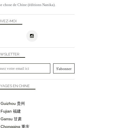
e chose de Chine (éditions Nanika).
IVEZ-MOI
WSLETTER
YAGES EN CHINE
Guizhou
贵州
Fujian
福建
Gansu
甘肃
Chongqing
重庆