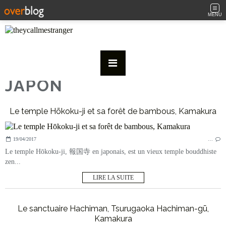
MENU
JAPON
Le temple Hōkoku-ji et sa forêt de bambous, Kamakura
19/04/2017
…
Le temple Hōkoku-ji, 報国寺 en japonais, est un vieux temple bouddhiste
zen...
LIRE LA SUITE
Le sanctuaire Hachiman, Tsurugaoka Hachiman-gū,
Kamakura