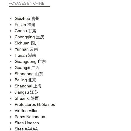
VOYAGES EN CHINE
Guizhou
贵州
Fujian
福建
Gansu
甘肃
Chongqing
重庆
Sichuan
四川
Yunnan
云南
Hunan
湖南
Guangdong
广东
Guangxi
广西
Shandong
山东
Beijing
北京
Shanghai
上海
Jiangsu
江苏
Shaanxi
陕西
Préfectures tibétaines
Vieilles Villes
Parcs Nationaux
Sites Unesco
Sites AAAAA