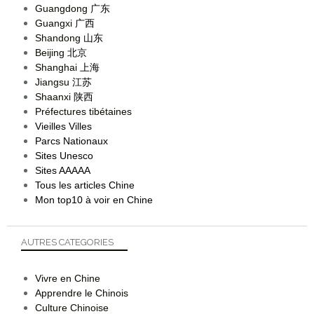
Guangdong
广东
Guangxi
广西
Shandong
山东
Beijing
北京
Shanghai
上海
Jiangsu
江苏
Shaanxi
陕西
Préfectures tibétaines
Vieilles Villes
Parcs Nationaux
Sites Unesco
Sites AAAAA
Tous les articles Chine
Mon top10 à voir en Chine
AUTRES CATEGORIES
Vivre en Chine
Apprendre le Chinois
Culture Chinoise