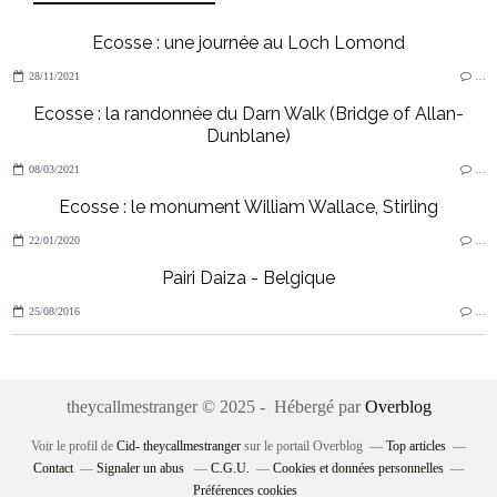
Ecosse : une journée au Loch Lomond
28/11/2021
…
Ecosse : la randonnée du Darn Walk (Bridge of Allan-
Dunblane)
08/03/2021
…
Ecosse : le monument William Wallace, Stirling
22/01/2020
…
Pairi Daiza - Belgique
25/08/2016
…
theycallmestranger © 2025 - Hébergé par
Overblog
Voir le profil de
Cid- theycallmestranger
sur le portail Overblog
Top articles
Contact
Signaler un abus
C.G.U.
Cookies et données personnelles
Préférences cookies