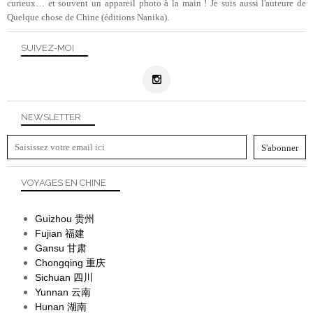
curieux… et souvent un appareil photo à la main ! Je suis aussi l'auteure de
Quelque chose de Chine (éditions Nanika).
SUIVEZ-MOI
NEWSLETTER
VOYAGES EN CHINE
Guizhou
贵州
Fujian
福建
Gansu
甘肃
Chongqing
重庆
Sichuan
四川
Yunnan
云南
Hunan
湖南