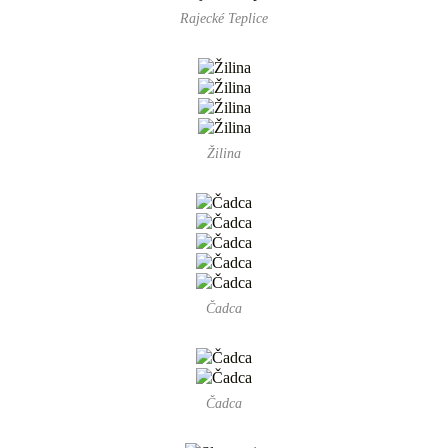
Rajecké Teplice
Žilina
Čadca
Čadca