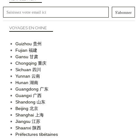
VOYAGES EN CHINE
Guizhou
贵州
Fujian
福建
Gansu
甘肃
Chongqing
重庆
Sichuan
四川
Yunnan
云南
Hunan
湖南
Guangdong
广东
Guangxi
广西
Shandong
山东
Beijing
北京
Shanghai
上海
Jiangsu
江苏
Shaanxi
陕西
Préfectures tibétaines