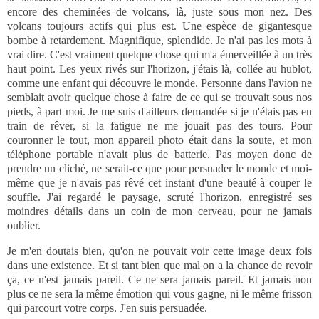
encore des cheminées de volcans, là, juste sous mon nez. Des
volcans toujours actifs qui plus est. Une espèce de gigantesque
bombe à retardement. Magnifique, splendide. Je n'ai pas les mots à
vrai dire. C'est vraiment quelque chose qui m'a émerveillée à un très
haut point. Les yeux rivés sur l'horizon, j'étais là, collée au hublot,
comme une enfant qui découvre le monde. Personne dans l'avion ne
semblait avoir quelque chose à faire de ce qui se trouvait sous nos
pieds, à part moi. Je me suis d'ailleurs demandée si je n'étais pas en
train de rêver, si la fatigue ne me jouait pas des tours. Pour
couronner le tout, mon appareil photo était dans la soute, et mon
téléphone portable n'avait plus de batterie. Pas moyen donc de
prendre un cliché, ne serait-ce que pour persuader le monde et moi-
même que je n'avais pas rêvé cet instant d'une beauté à couper le
souffle. J'ai regardé le paysage, scruté l'horizon, enregistré ses
moindres détails dans un coin de mon cerveau, pour ne jamais
oublier.
Je m'en doutais bien, qu'on ne pouvait voir cette image deux fois
dans une existence. Et si tant bien que mal on a la chance de revoir
ça, ce n'est jamais pareil. Ce ne sera jamais pareil. Et jamais non
plus ce ne sera la même émotion qui vous gagne, ni le même frisson
qui parcourt votre corps. J'en suis persuadée.