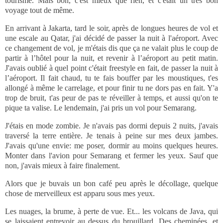
tourisme. Mais bon, c'est mieux que rien, et c'était un très bon
voyage tout de même.
En arrivant à Jakarta, tard le soir, après de longues heures de vol et
une escale au Qatar, j'ai décidé de passer la nuit à l'aéroport. Avec
ce changement de vol, je m'étais dis que ça ne valait plus le coup de
partir à l’hôtel pour la nuit, et revenir à l’aéroport au petit matin.
J'avais oublié à quel point c'était freestyle en fait, de passer la nuit à
l’aéroport. Il fait chaud, tu te fais bouffer par les moustiques, t'es
allongé à même le carrelage, et pour finir tu ne dors pas en fait. Y'a
trop de bruit, t'as peur de pas te réveiller à temps, et aussi qu'on te
pique ta valise. Le lendemain, j'ai pris un vol pour Semarang.
J'étais en mode zombie. Je n'avais pas dormi depuis 2 nuits, j'avais
traversé la terre entière. Je tenais à peine sur mes deux jambes.
J'avais qu'une envie: me poser, dormir au moins quelques heures.
Monter dans l'avion pour Semarang et fermer les yeux. Sauf que
non, j'avais mieux à faire finalement.
Alors que je buvais un bon café peu après le décollage, quelque
chose de merveilleux est apparu sous mes yeux.
Les nuages, la brume, à perte de vue. Et... les volcans de Java, qui
se laissaient entrevoir au dessus du brouillard. Des cheminées, et