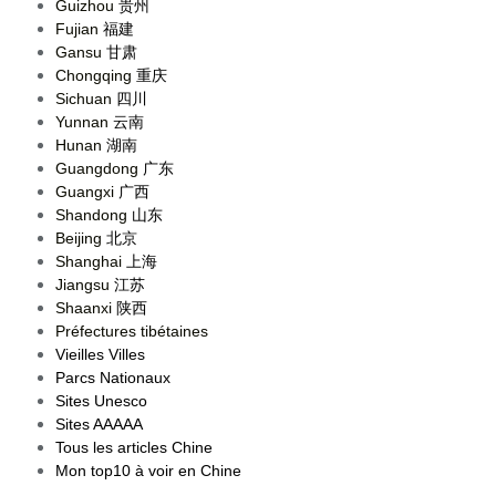
Guizhou
贵州
Fujian
福建
Gansu
甘肃
Chongqing
重庆
Sichuan
四川
Yunnan
云南
Hunan
湖南
Guangdong
广东
Guangxi
广西
Shandong
山东
Beijing
北京
Shanghai
上海
Jiangsu
江苏
Shaanxi
陕西
Préfectures tibétaines
Vieilles Villes
Parcs Nationaux
Sites Unesco
Sites AAAAA
Tous les articles Chine
Mon top10 à voir en Chine