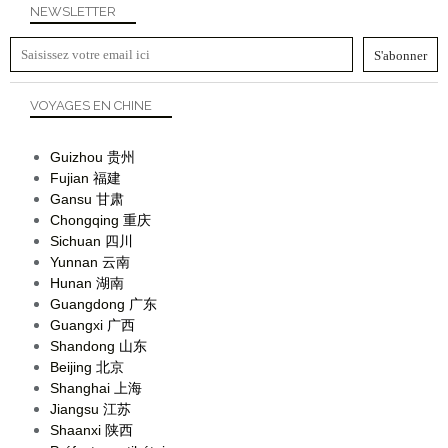
NEWSLETTER
VOYAGES EN CHINE
Guizhou
贵州
Fujian
福建
Gansu
甘肃
Chongqing
重庆
Sichuan
四川
Yunnan
云南
Hunan
湖南
Guangdong
广东
Guangxi
广西
Shandong
山东
Beijing
北京
Shanghai
上海
Jiangsu
江苏
Shaanxi
陕西