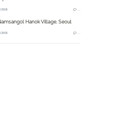
/2018
…
amsangol Hanok Village, Seoul
/2018
…