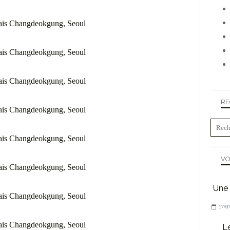
RE
VO
Une 
17/07
L