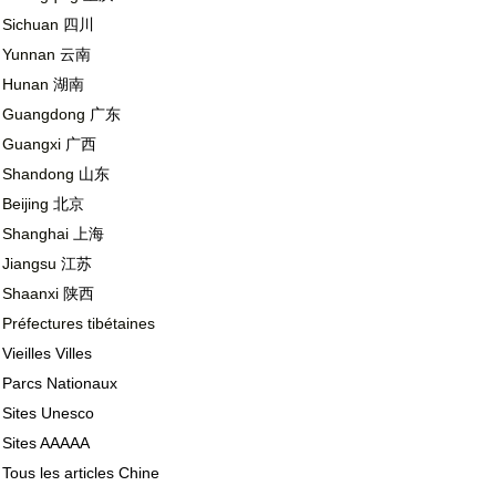
Sichuan
四川
Yunnan
云南
Hunan
湖南
Guangdong
广东
Guangxi
广西
Shandong
山东
Beijing
北京
Shanghai
上海
Jiangsu
江苏
Shaanxi
陕西
Préfectures tibétaines
Vieilles Villes
Parcs Nationaux
Sites Unesco
Sites AAAAA
Tous les articles Chine