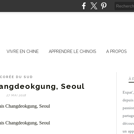
VIVRE EN CHINE
APPRENDRE LE CHINOIS
A PROPOS
CORÉE DU SUD
À 
hangdeokgung, Seoul
Expat'
27 MAI 2018
depuis
passio
parta
découv
un appa