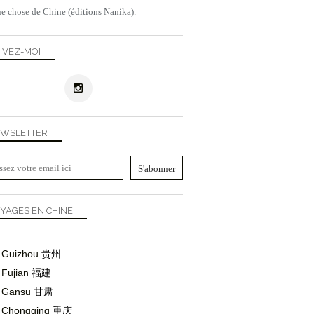
e chose de Chine (éditions Nanika).
IVEZ-MOI
WSLETTER
YAGES EN CHINE
Guizhou
贵州
Fujian
福建
Gansu
甘肃
Chongqing
重庆