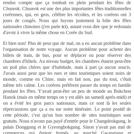
rendus compte que ça tombait en plein pendant les fêtes de
Chuseok. Chuseok est une des plus importantes fêtes traditionnelles
coréennes, qui, en gros, célèbre les récoltes, et les coréens ont 3
jours de congés. Nous qui fuyons justement la folie des fêtes
nationales chinoises (j'en parle
ici
), autant vous dire que je redoutais
d'avoir à vivre la même chose en Corée du Sud.
Et bien non! Plus de peur que de mal, on a eu aucun problème dans
l'organisation de notre voyage. Aucun problème pour acheter des
billets de train, de bus, pour se déplacer ou pour réserver des
chambres d'hôtels. Au niveau budget, les chambres étaient peut-être
un poil plus chères que d'habitude, mais à part ça aucun soucis.
J'avais aussi peur que les rues et sites touristiques soient noirs de
monde, comme en Chine, mais en fait non, pas du tout, c'était
même très calme. Les coréens préférent passer du temps en famille
pendant les fêtes. Y'avait peut-être un peu de monde au Bukchon
Hanok (mais en même temps on y est allés un samedi après-midi) et
on a évité les gros parcs nationaux, mais ce sont là les seules
répercussions que ça a eu sur notre itinéraire. Le point positif de
cette période, c'est qu'un bon nombre de sites touristiques sont
gratuits. Nous n'avons pas payé d'entrée pour le Changdeokgung, le
palais Donggung et le Gyeongbokgung. Sinon y'avait pas mal de
commerces qui étaient fermés, au marché Gwangjang et