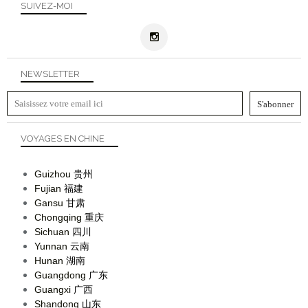
SUIVEZ-MOI
NEWSLETTER
VOYAGES EN CHINE
Guizhou
贵州
Fujian
福建
Gansu
甘肃
Chongqing
重庆
Sichuan
四川
Yunnan
云南
Hunan
湖南
Guangdong
广东
Guangxi
广西
Shandong
山东