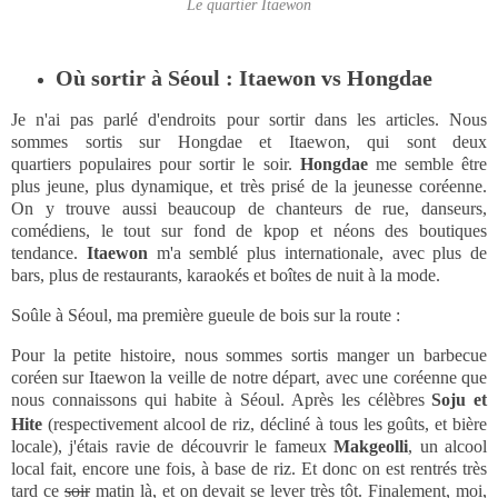
Le quartier Itaewon
Où sortir à Séoul : Itaewon vs Hongdae
Je n'ai pas parlé d'endroits pour sortir dans les articles. Nous
sommes sortis sur Hongdae et Itaewon, qui sont deux
quartiers populaires pour sortir le soir.
Hongdae
me semble être
plus jeune, plus dynamique, et très prisé de la jeunesse coréenne.
On y trouve aussi beaucoup de chanteurs de rue, danseurs,
comédiens, le tout sur fond de kpop et néons des boutiques
tendance.
Itaewon
m'a semblé plus internationale, avec plus de
bars, plus de restaurants, karaokés et boîtes de nuit à la mode.
Soûle à Séoul, ma première gueule de bois sur la route :
Pour la petite histoire, nous sommes sortis manger un barbecue
coréen sur Itaewon la veille de notre départ, avec une coréenne que
nous connaissons qui habite à Séoul. Après les célèbres
Soju et
Hite
(respectivement alcool de riz, décliné à tous les goûts, et bière
locale), j'étais ravie de découvrir le fameux
Makgeolli
, un alcool
local fait, encore une fois, à base de riz. Et donc on est rentrés très
tard ce
soir
matin là, et on devait se lever très tôt. Finalement, moi,