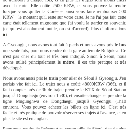
avec la carte. Elle coûte 2500 KRW, et vous pouvez la rendre
lorsque vous quitter la Corée et ainsi vous faire rembourser 500
KRW + le montant qu'il reste sur votre carte. Je ne l'ai pas fait, cette
carte était tellement mignonne que j'ai voulu la garder en souvenir.
(ce qui est absolument inutile, on est d'accord). Plus d'informations
ici
A Gyeongju, nous avons tout fait à pieds et nous avons pris
le bus
une seule fois, pour nous rendre de la gare au temple Bulguksa. Ce
n'est pas cher du tout et très bien indiqué. Sinon à Séoul, nous
avons utilisé principalement
le métro
, il est très pratique et très
développé.
Nous avons aussi pris
le train
pour aller de Séoul à Gyeongju. J'en
parlais vite fait
ici
. Le trajet nous a coûté 48000KRW (36€), et il
faut compter près de 3h de trajet: prendre le KTX de Séoul Station
jusqu'à Dongdaegu (environ 1h30), et ensuite changer et prendre la
ligne Mugunghwa de Dongdaegu jusqu'à Gyeongju (1h10
environ). Vous pouvez acheter les billets en ligne
ici
. C'est très
facile et très pratique de pouvoir réserver ses trajets à l'avance, et en
plus le site est en anglais.
Pour vous rendre de l'aéroport au centre-ville de Séoul, rien de plus