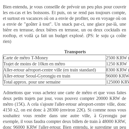
Bien entendu, je vous conseille de prévoir un peu plus pour couvrir
les en-cas et les boissons. Et puis, on se rend pas toujours compte,
et surtout en vacances où on a envie de profiter, ou en voyage où on
a envie de "goûter à tout". Un snack par-ci, une glace par-là, une
bière en terrasse, deux bières en terrasse, un ou deux cocktails en
rooftop, et voilà ça fait un budget explosé. (PS: le soju ça coûte
rien)
Transports
Carte de métro T-Money
2500 KRW (
Trajet de moins de 10km en métro
1250 KRW
Aller-retour aéroport-centre ville (en train standard)
8300 KRW (
Aller-retour Seoul-Gyeongju en train
96000 KRW 
Total approx. pour une semaine
125000 KRW
Admettons que vous achetez une carte de métro et que vous faites
deux petits trajets par jour, vous pouvez compter 20000 KRW de
métro (15€). A cela s'ajoute l'aller-retour aéroport-centre ville, donc
4150 x2, on est donc à 28300 (environ 22€). Si comme nous vous
souhaitez vous rendre dans une autre ville, à Gyeongju par
exemple, il vous faudra compter deux billets de train à 48000 KRW,
donc 96000 KRW l'aller-retour. Bien entendu, je surestime un peu