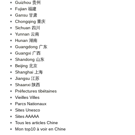
Guizhou
贵州
Fujian
福建
Gansu
甘肃
Chongqing
重庆
Sichuan
四川
Yunnan
云南
Hunan
湖南
Guangdong
广东
Guangxi
广西
Shandong
山东
Beijing
北京
Shanghai
上海
Jiangsu
江苏
Shaanxi
陕西
Préfectures tibétaines
Vieilles Villes
Parcs Nationaux
Sites Unesco
Sites AAAAA
Tous les articles Chine
Mon top10 à voir en Chine