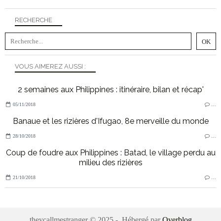
RECHERCHE
VOUS AIMEREZ AUSSI :
2 semaines aux Philippines : itinéraire, bilan et récap'
05/11/2018
…
Banaue et les rizières d'Ifugao, 8e merveille du monde
28/10/2018
…
Coup de foudre aux Philippines : Batad, le village perdu au
milieu des rizières
21/10/2018
…
theycallmestranger © 2025 - Hébergé par
Overblog