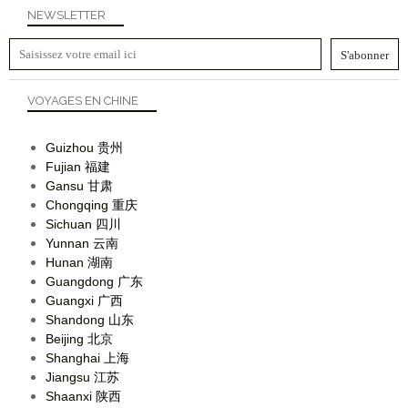
NEWSLETTER
VOYAGES EN CHINE
Guizhou
贵州
Fujian
福建
Gansu
甘肃
Chongqing
重庆
Sichuan
四川
Yunnan
云南
Hunan
湖南
Guangdong
广东
Guangxi
广西
Shandong
山东
Beijing
北京
Shanghai
上海
Jiangsu
江苏
Shaanxi
陕西