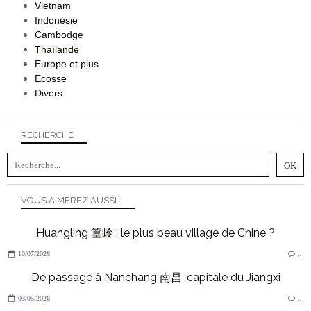
Vietnam
Indonésie
Cambodge
Thaïlande
Europe et plus
Ecosse
Divers
RECHERCHE
VOUS AIMEREZ AUSSI :
Huangling 篁岭 : le plus beau village de Chine ?
10/07/2026
…
De passage à Nanchang 南昌, capitale du Jiangxi
03/05/2026
…