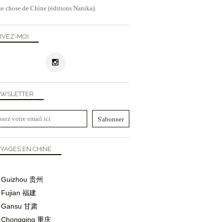
e chose de Chine (éditions Nanika).
IVEZ-MOI
WSLETTER
YAGES EN CHINE
Guizhou
贵州
Fujian
福建
Gansu
甘肃
Chongqing
重庆