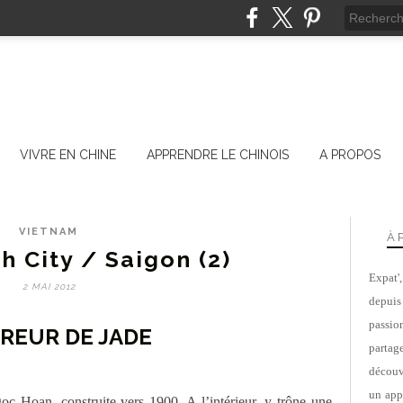
VIVRE EN CHINE
APPRENDRE LE CHINOIS
A PROPOS
VIETNAM
À 
h City / Saigon (2)
Expat'
2 MAI 2012
depuis
passio
EREUR DE JADE
parta
découv
un appa
c Hoan, construite vers 1900. A l’intérieur, y trône une