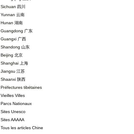
Sichuan
四川
Yunnan
云南
Hunan
湖南
Guangdong
广东
Guangxi
广西
Shandong
山东
Beijing
北京
Shanghai
上海
Jiangsu
江苏
Shaanxi
陕西
Préfectures tibétaines
Vieilles Villes
Parcs Nationaux
Sites Unesco
Sites AAAAA
Tous les articles Chine