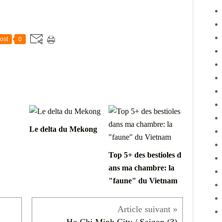
ost
0
Le delta du Mekong
Top 5+ des bestioles d
ans ma chambre: la
"faune" du Vietnam
Ho Chi Minh City / Saigon (3)