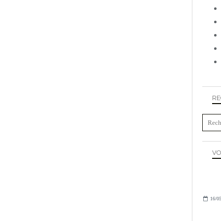
RE
VO
16/05