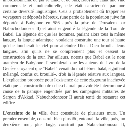
commerciale et multiculturelle, elle était caractérisée par une
certaine diversité linguistique. Cela a probablement dû frapper les
voyageurs et déportés hébreux, (une partie de la population juive fut
déportée à Babylone en 586 après la prise de Jérusalem par
Nabuchodonosor II) et ainsi engendré la légende de la Tour de
Babel. La légende dit que les hommes, parlant alors tous la même
langue, la langue adamique, voulaient construire une tour si haute
qu'elle toucherait le ciel pour atteindre Dieu. Dieu brouilla leurs
langues, afin qu'ils ne se comprennent plus et cessent la
construction de la tour. Par ailleurs, notons que Babel est le nom
araméen de Babylone. Il semblerait que les auteurs du livre de la
Genèse croyaient que "Babel" venait du mot hébreu balal, signifiant
mélangé, confus ou brouillé», d'où la légende relative aux langues.
L'explication proposée pour l'existence de cette ziggourat inachevée
était que la construction de celle-ci aurait pu avoir été interrompue à
cause de la panique engendrée par les campagnes militaires de
Sargon d'Akkad. Nabuchodonosor II aurait tenté de restaurer cet
édifice.
L'enceinte de la ville
, était constituée de plusieurs murs. Un
premier ensemble, construit bien plus tôt, entourait la ville, puis, un
deuxième mur, plus large, construit par Nabuchodonosor II,