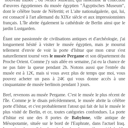
d'œuvres égyptiennes du musée égyptien "Ägyptisches Museum",
dont le célèbre buste de Néfertiti; et L'alte nationalgalerie, qui, lui,
est consacré à l'art allemand du XIXe siècle et aux impressionnistes
français. L'île abrite également la cathédrale de Berlin ainsi que le
jardin Lustgarden.
Étant une passionnée de civilisations antiques et d'archéologie, j'ai
longuement hésité à visiter le musée égyptien, mais je mourrai
tellement d'envie de voir la porte d'Ishtar que mon cœur s'est
naturellement tourné vers
le musée Pergame
et son département du
Proche Orient. Comme j'y suis allée en semaine, j'ai eu la chance de
ne pas faire la queue pendant 2h. Notons aussi que l'entrée du
musée est à 12€, mais si vous avez plus de temps que moi, vous
pouvez acheter un pass à 24€ qui vous donne accès à une
cinquantaine de musée berlinois pendant 3 jours.
Bref, revenons au musée Pergame. C'est le musée le plus récent de
l'île. Comme je le disais précédemment, le musée abrite la célèbre
porte d'Ishtar, et c'est probablement l'atout qui fait de lui le musée le
plus visité de Berlin, et ce, toutes catégories confondues. La porte
d'Ishtar est une des 8 portes de
Babylone
, ville antique de
Mésopotamie, située sur le bord de l'Euphrate, dans l'actuel Iraq.