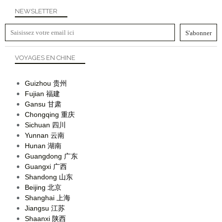
NEWSLETTER
VOYAGES EN CHINE
Guizhou
贵州
Fujian
福建
Gansu
甘肃
Chongqing
重庆
Sichuan
四川
Yunnan
云南
Hunan
湖南
Guangdong
广东
Guangxi
广西
Shandong
山东
Beijing
北京
Shanghai
上海
Jiangsu
江苏
Shaanxi
陕西