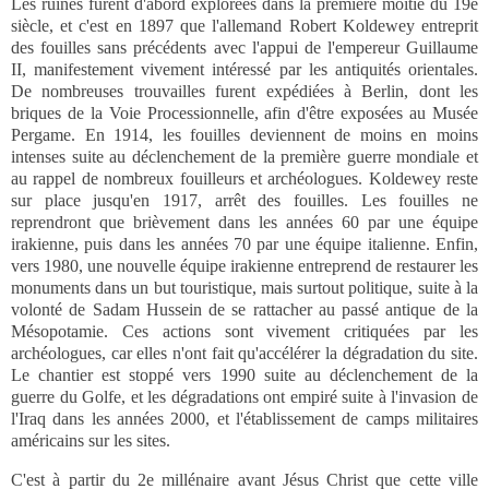
Les ruines furent d'abord explorées dans la première moitié du 19e
siècle, et c'est en 1897 que l'allemand Robert Koldewey entreprit
des fouilles sans précédents avec l'appui de l'empereur Guillaume
II, manifestement vivement intéressé par les antiquités orientales.
De nombreuses trouvailles furent expédiées à Berlin, dont les
briques de la Voie Processionnelle, afin d'être exposées au Musée
Pergame. En 1914, les fouilles deviennent de moins en moins
intenses suite au déclenchement de la première guerre mondiale et
au rappel de nombreux fouilleurs et archéologues. Koldewey reste
sur place jusqu'en 1917, arrêt des fouilles. Les fouilles ne
reprendront que brièvement dans les années 60 par une équipe
irakienne, puis dans les années 70 par une équipe italienne. Enfin,
vers 1980, une nouvelle équipe irakienne entreprend de restaurer les
monuments dans un but touristique, mais surtout politique, suite à la
volonté de Sadam Hussein de se rattacher au passé antique de la
Mésopotamie. Ces actions sont vivement critiquées par les
archéologues, car elles n'ont fait qu'accélérer la dégradation du site.
Le chantier est stoppé vers 1990 suite au déclenchement de la
guerre du Golfe, et les dégradations ont empiré suite à l'invasion de
l'Iraq dans les années 2000, et l'établissement de camps militaires
américains sur les sites.
C'est à partir du 2e millénaire avant Jésus Christ que cette ville