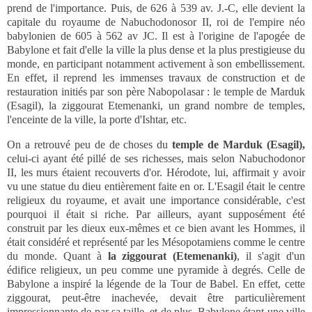
prend de l'importance. Puis, de 626 à 539 av. J.-C, elle devient la
capitale du royaume de Nabuchodonosor II, roi de l'empire néo
babylonien de 605 à 562 av JC. Il est à l'origine de l'apogée de
Babylone et fait d'elle la ville la plus dense et la plus prestigieuse du
monde, en participant notamment activement à son embellissement.
En effet, il reprend les immenses travaux de construction et de
restauration initiés par son père Nabopolasar : le temple de Marduk
(Esagil), la ziggourat Etemenanki, un grand nombre de temples,
l'enceinte de la ville, la porte d'Ishtar, etc.
On a retrouvé peu de de choses du
temple de Marduk (Esagil),
celui-ci ayant été pillé de ses richesses, mais selon Nabuchodonor
II, les murs étaient recouverts d'or. Hérodote, lui, affirmait y avoir
vu une statue du dieu entièrement faite en or. L'Esagil était le centre
religieux du royaume, et avait une importance considérable, c'est
pourquoi il était si riche. Par ailleurs, ayant supposément été
construit par les dieux eux-mêmes et ce bien avant les Hommes, il
était considéré et représenté par les Mésopotamiens comme le centre
du monde. Quant à
la ziggourat (Etemenanki)
, il s'agit d'un
édifice religieux, un peu comme une pyramide à degrés. Celle de
Babylone a inspiré la légende de la Tour de Babel. En effet, cette
ziggourat, peut-être inachevée, devait être particulièrement
impressionnante de par sa taille, et de plus, Babylone étant une ville