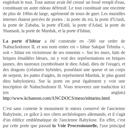
englobait le tout. Tout autour avait été creusé un fossé rempli d'eau,
constituant un autre rideau défensif. Le tout constituait une enceinte
de plus de 100m de large, agrémenté de tours de guet. Les murailles
internes étaient percées de portes : la porte du roi, la porte d'Urash,
la porte de Zababa, la porte d'Enlil, la porte d'Adad, la porte de
Shamash, la porte de Marduk, et la porte d'Ishtar,
La porte d'Ishtar
a été construite en -580 sur ordre de
Nabuchodonor II, et son nom entier est « Ishtar Sakipat Tebisha »,
soit « Ishtar est victorieuse de ses ennemis ». Sur les murs, faits de
briques émaillées bleues, on y voit des représentations en briques
jaunes, des taureaux (symbolisant le dieu Adad, dieu de l'orage), et
des dragons (créatures hybrides, possédant une queue et un corps
de serpent, les pattes d'aigles, ils représentent Marduk, le plus grand
dieu babylonien). Sur la porte on peut également y voir une
inscription de Nabuchodonor II. Vous trouverez une traduction ici
(en anglais)
http://www.kchanson.com/ANCDOCS/meso/ishtarins.html
C'est sans conteste le monument le mieux conservé de l'ancienne
Babylonie, ce grâce à nos chers archéologues allemands, et il s'agit
d'un édifice emblématique de l'ancienne Babylone. En effet, c'est
par cette porte que passait
la Voie Processionnelle,
l'axe principal