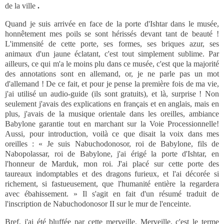
de la ville
.
Quand je suis arrivée en face de la porte d'Ishtar dans le musée,
honnêtement mes poils se sont hérissés devant tant de beauté !
L'immensité de cette porte, ses formes, ses briques azur, ses
animaux d'un jaune éclatant, c'est tout simplement sublime. Par
ailleurs, ce qui m'a le moins plu dans ce musée, c'est que la majorité
des annotations sont en allemand, or, je ne parle pas un mot
d'allemand ! De ce fait, et pour je pense la première fois de ma vie,
j'ai utilisé un audio-guide (ils sont gratuits), et là, surprise ! Non
seulement j'avais des explications en français et en anglais, mais en
plus, j'avais de la musique orientale dans les oreilles, ambiance
Babylone garantie tout en marchant sur la Voie Processionnelle!
Aussi, pour introduction, voilà ce que disait la voix dans mes
oreilles : « Je suis Nabuchodonosor, roi de Babylone, fils de
Nabopolassar, roi de Babylone, j'ai érigé la porte d'Ishtar, en
l'honneur de Marduk, mon roi. J'ai placé sur cette porte des
taureaux indomptables et des dragons furieux, et l'ai décorée si
richement, si fastueusement, que l'humanité entière la regardera
avec ébahissement. » Il s'agit en fait d'un résumé traduit de
l'inscription de Nabuchodonosor II sur le mur de l'enceinte.
Bref, j'ai été bluffée par cette merveille. Merveille, c'est le terme