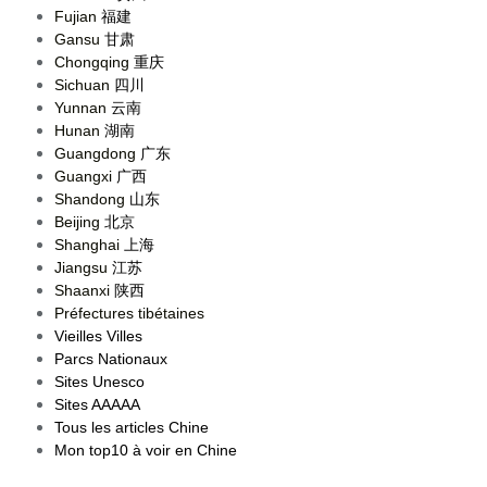
Fujian
福建
Gansu
甘肃
Chongqing
重庆
Sichuan
四川
Yunnan
云南
Hunan
湖南
Guangdong
广东
Guangxi
广西
Shandong
山东
Beijing
北京
Shanghai
上海
Jiangsu
江苏
Shaanxi
陕西
Préfectures tibétaines
Vieilles Villes
Parcs Nationaux
Sites Unesco
Sites AAAAA
Tous les articles Chine
Mon top10 à voir en Chine