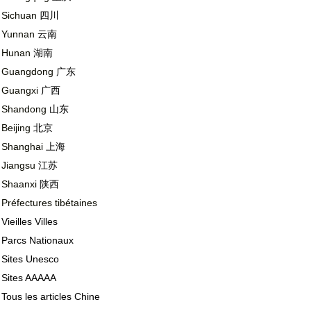
Sichuan
四川
Yunnan
云南
Hunan
湖南
Guangdong
广东
Guangxi
广西
Shandong
山东
Beijing
北京
Shanghai
上海
Jiangsu
江苏
Shaanxi
陕西
Préfectures tibétaines
GUIZHOU
Vieilles Villes
CHINE
Parcs Nationaux
VIEILLES VILLES
Sites Unesco
Sites AAAAA
Tous les articles Chine