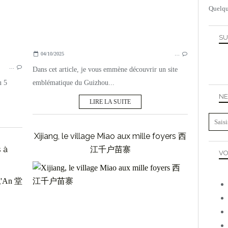
Quelqu
SU
04/10/2025
…
…
Dans cet article, je vous emmène découvrir un site
u 5
emblématique du Guizhou...
NE
LIRE LA SUITE
Xijiang, le village Miao aux mille foyers 西
s à
江千户苗寨
VO
GUIZHOU
CHINE