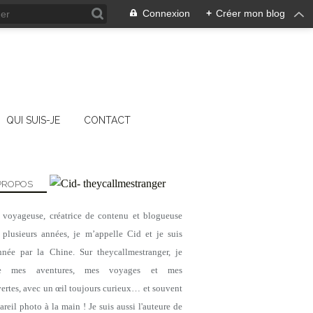
Connexion
+
Créer mon blog
QUI SUIS-JE
CONTACT
PROPOS
, voyageuse, créatrice de contenu et blogueuse
 plusieurs années, je m’appelle Cid et je suis
CHINE
nnée par la Chine. Sur theycallmestranger, je
GUIZHOU
ge mes aventures, mes voyages et mes
AAAAA
ertes, avec un œil toujours curieux… et souvent
UNESCO
reil photo à la main ! Je suis aussi l'auteure de