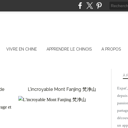
VIVRE EN CHINE
APPRENDRE LE CHINOIS
A PROPOS
À 
Expat'
 de
L'incroyable Mont Fanjing 梵净山
depuis
passio
GUIZHOU
parta
CHINE
découv
un appa