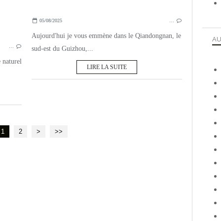
05/08/2025
…
Aujourd'hui je vous emmène dans le Qiandongnan, le
AU
…
sud-est du Guizhou,...
 naturel
LIRE LA SUITE
1
2
>
>>