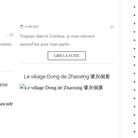
11/09/2025
…
…
Toujours dans le Guizhou, je vous retrouve
journer
aujourd'hui pour vous parler...
LIRE LA SUITE
Le village Dong de Zhaoxing 肇兴侗寨
sse
GUIZHOU
CHINE
PARCS NATIONAUX