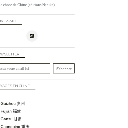
e chose de Chine (éditions Nanika).
IVEZ-MOI
WSLETTER
YAGES EN CHINE
CHINE
Guizhou
贵州
GUIZHOU
Fujian
福建
VIEILLES VILLES
Gansu
甘肃
Chongqing
重庆