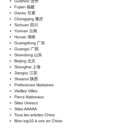
Guizhou
贵州
Fujian
福建
Gansu
甘肃
Chongqing
重庆
Sichuan
四川
Yunnan
云南
Hunan
湖南
Guangdong
广东
Guangxi
广西
Shandong
山东
Beijing
北京
Shanghai
上海
Jiangsu
江苏
Shaanxi
陕西
Préfectures tibétaines
Vieilles Villes
Parcs Nationaux
Sites Unesco
Sites AAAAA
Tous les articles Chine
Mon top10 à voir en Chine