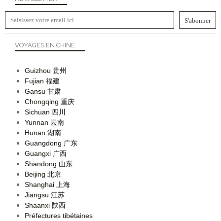
VOYAGES EN CHINE
Guizhou
贵州
Fujian
福建
Gansu
甘肃
Chongqing
重庆
Sichuan
四川
Yunnan
云南
Hunan
湖南
Guangdong
广东
Guangxi
广西
Shandong
山东
Beijing
北京
Shanghai
上海
Jiangsu
江苏
Shaanxi
陕西
Préfectures tibétaines