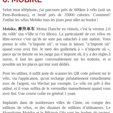
Selon mon téléphone, j'ai parcouru près de 600km à vélo (soit un
Paris-Bordeaux), et brulé près de 35000 calories. Comment?
J'utilise les vélos Mobike tous les jours pour aller au boulot !
Mobike, 摩拜单车
Mobai Danche
en chinois, c'est la version 2.0
du vélib’ (ou v'lille si t’es lillois). La particularité de ces vélos en
libre-service c’est qu’ils ne sont pas rattachés à une station. Vous
prenez le vélo "n’importe où", et vous le laissez "n’importe où"
quand vous avez fini. Je mets des guillemets à « n’importe où »,
parce qu’en théorie on les range pas n’importe où, il y a des règles à
suivre, il faut les garer convenablement sur les trottoirs, et si
possible sur les places qui leur sont dédiés.
Pour les utiliser, il suffit juste de scanner les QR code présent sur le
vélo, via l'application, qu'on recharge préalablement virtuellement
avec de l'argent, via Wechat par exemple. Le vélo est prêt à être
utilisé, et il vous suffira de le verrouiller manuellement quand vous
avez fini. Une course coûte en général 1 yuan.
Implantés dans de nombreuses villes de Chine, on compte des
millions de vélos, et des dizaines de millions d’utilisateurs. Le
Shanghaien Mobike et le Pékinois Ofo sont les leaders du secteur,