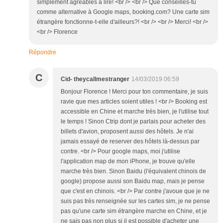
simplement agréables à lire! <br /> <br /> Que conseilles-tu
comme alternative à Google maps, booking.com? Une carte sim
étrangère fonctionne-t-elle d'ailleurs?! <br /> <br /> Merci! <br />
<br /> Florence
Répondre
C
Cid- theycallmestranger
14/03/2019 06:59
Bonjour Florence ! Merci pour ton commentaire, je suis
ravie que mes articles soient utiles ! <br /> Booking est
accessible en Chine et marche très bien, je l'utilise tout
le temps ! Sinon Ctrip dont je parlais pour acheter des
billets d'avion, proposent aussi des hôtels. Je n'ai
jamais essayé de reserver des hôtels là-dessus par
contre. <br /> Pour google maps, moi j'utilise
l'application map de mon iPhone, je trouve qu'elle
marche très bien. Sinon Baidu (l'équivalent chinois de
google) propose aussi son Baidu map, mais je pense
que c'est en chinois. <br /> Par contre j'avoue que je ne
suis pas très renseignée sur les cartes sim, je ne pense
pas qu'une carte sim étrangère marche en Chine, et je
ne sais pas non plus si il est possible d'acheter une