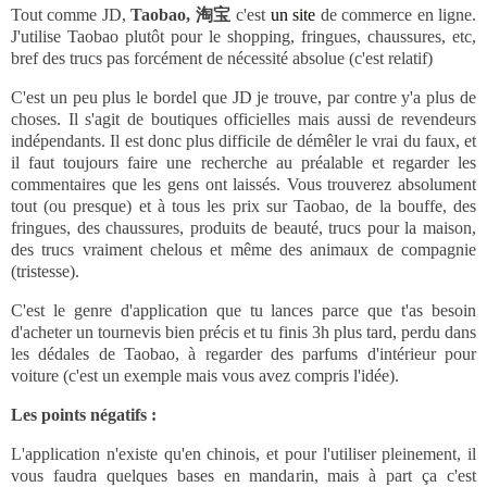
Tout comme JD,
Taobao, 淘宝
c'est
un site
de commerce en ligne.
J'utilise Taobao plutôt pour le shopping, fringues, chaussures, etc,
bref des trucs pas forcément de nécessité absolue (c'est relatif)
C'est un peu plus le bordel que JD je trouve, par contre y'a plus de
choses. Il s'agit de boutiques officielles mais aussi de revendeurs
indépendants. Il est donc plus difficile de démêler le vrai du faux, et
il faut toujours faire une recherche au préalable et regarder les
commentaires que les gens ont laissés. Vous trouverez absolument
tout (ou presque) et à tous les prix sur Taobao, de la bouffe, des
fringues, des chaussures, produits de beauté, trucs pour la maison,
des trucs vraiment chelous et même des animaux de compagnie
(tristesse).
C'est le genre d'application que tu lances parce que t'as besoin
d'acheter un tournevis bien précis et tu finis 3h plus tard, perdu dans
les dédales de Taobao, à regarder des parfums d'intérieur pour
voiture (c'est un exemple mais vous avez compris l'idée).
Les points négatifs :
L'application n'existe qu'en chinois, et pour l'utiliser pleinement, il
vous faudra quelques bases en mandarin, mais à part ça c'est