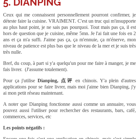
5. DIANPING
Ceux qui me connaissent personnellement pourront confirmer, je
déteste faire la cuisine. VRAIMENT. C'est un truc qui m'insupporte
au plus haut point, je ne sais pas pourquoi. Tout mais pas ça, il est
hors de question que je cuisine, même 5mn. Je l'ai fait une fois en 2
ans et ça m'a suffi. J'aime pas ça, ça m'ennuie, ça m'énerve, mon
niveau de patience est plus bas que le niveau de la mer et je suis très
très nulle.
Bref, du coup, à part si y'a quelqu'un pour me faire à manger, je me
fais livrer. (J'assume totalement).
Pour ça j'utilise
Dianping, 点评
en chinois. Y'a plein d'autres
applications pour se faire livrer, mais moi j'aime bien Dianping, j'y
ai mon petit réseau maintenant.
A noter que Dianping fonctionne aussi comme un annuaire, vous
pouvez aussi l'utiliser pour rechercher des restaurants, bars, café,
commerces, services, etc
Les points négatifs :
Encore une fois c'est une application en chinois, mais c'est simple