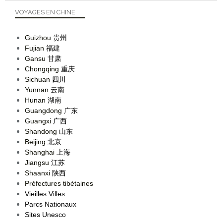
VOYAGES EN CHINE
Guizhou
贵州
Fujian
福建
Gansu
甘肃
Chongqing
重庆
Sichuan
四川
Yunnan
云南
Hunan
湖南
Guangdong
广东
Guangxi
广西
Shandong
山东
Beijing
北京
Shanghai
上海
Jiangsu
江苏
Shaanxi
陕西
Préfectures tibétaines
Vieilles Villes
Parcs Nationaux
Sites Unesco