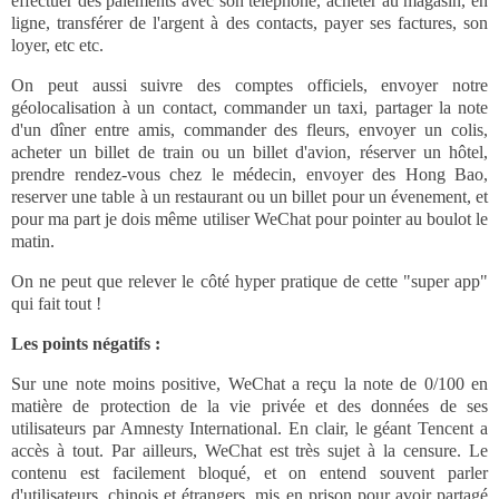
effectuer des paiements avec son téléphone, acheter au magasin, en
ligne, transférer de l'argent à des contacts, payer ses factures, son
loyer, etc etc.
On peut aussi suivre des comptes officiels, envoyer notre
géolocalisation à un contact, commander un taxi, partager la note
d'un dîner entre amis, commander des fleurs, envoyer un colis,
acheter un billet de train ou un billet d'avion, réserver un hôtel,
prendre rendez-vous chez le médecin, envoyer des Hong Bao,
reserver une table à un restaurant ou un billet pour un évenement, et
pour ma part je dois même utiliser WeChat pour pointer au boulot le
matin.
On ne peut que relever le côté hyper pratique de cette "super app"
qui fait tout !
Les points négatifs :
Sur une note moins positive, WeChat a reçu la note de 0/100 en
matière de protection de la vie privée et des données de ses
utilisateurs par Amnesty International. En clair, le géant Tencent a
accès à tout. Par ailleurs, WeChat est très sujet à la censure. Le
contenu est facilement bloqué, et on entend souvent parler
d'utilisateurs, chinois et étrangers, mis en prison pour avoir partagé