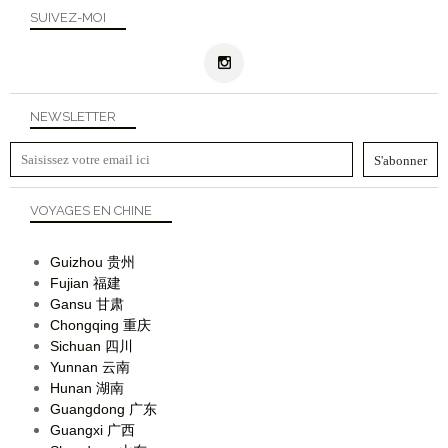
SUIVEZ-MOI
NEWSLETTER
VOYAGES EN CHINE
Guizhou
贵州
Fujian
福建
Gansu
甘肃
Chongqing
重庆
Sichuan
四川
Yunnan
云南
Hunan
湖南
Guangdong
广东
Guangxi
广西