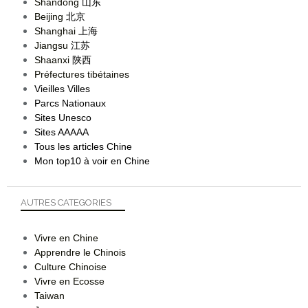
Shandong
山东
Beijing
北京
Shanghai
上海
Jiangsu
江苏
Shaanxi
陕西
Préfectures tibétaines
Vieilles Villes
Parcs Nationaux
Sites Unesco
Sites AAAAA
Tous les articles Chine
Mon top10 à voir en Chine
AUTRES CATEGORIES
Vivre en Chine
Apprendre le Chinois
Culture Chinoise
Vivre en Ecosse
Taiwan