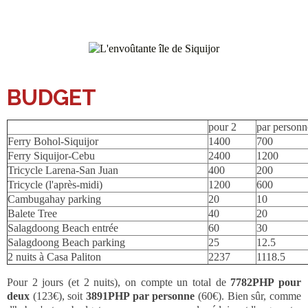
BUDGET
pour 2
par personn
Ferry Bohol-Siquijor
1400
700
Ferry Siquijor-Cebu
2400
1200
Tricycle Larena-San Juan
400
200
Tricycle (l'après-midi)
1200
600
Cambugahay parking
20
10
Balete Tree
40
20
Salagdoong Beach entrée
60
30
Salagdoong Beach parking
25
12.5
2 nuits à Casa Paliton
2237
1118.5
Pour 2 jours (et 2 nuits), on compte un total de
7782PHP pour
deux
(123€), soit
3891PHP par personne
(60€). Bien sûr, comme