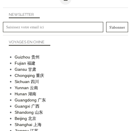
NEWSLETTER
VOYAGES EN CHINE
Guizhou
贵州
Fujian
福建
Gansu
甘肃
Chongqing
重庆
Sichuan
四川
Yunnan
云南
Hunan
湖南
Guangdong
广东
Guangxi
广西
Shandong
山东
Beijing
北京
Shanghai
上海
Jiangsu
江苏