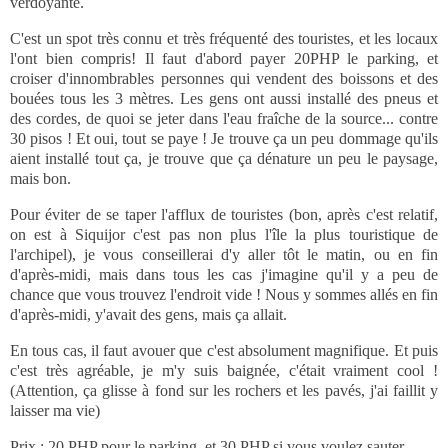
verdoyante.
C'est un spot très connu et très fréquenté des touristes, et les locaux
l'ont bien compris! Il faut d'abord payer 20PHP le parking, et
croiser d'innombrables personnes qui vendent des boissons et des
bouées tous les 3 mètres. Les gens ont aussi installé des pneus et
des cordes, de quoi se jeter dans l'eau fraîche de la source... contre
30 pisos ! Et oui, tout se paye ! Je trouve ça un peu dommage qu'ils
aient installé tout ça, je trouve que ça dénature un peu le paysage,
mais bon.
Pour éviter de se taper l'afflux de touristes (bon, après c'est relatif,
on est à Siquijor c'est pas non plus l'île la plus touristique de
l'archipel), je vous conseillerai d'y aller tôt le matin, ou en fin
d'après-midi, mais dans tous les cas j'imagine qu'il y a peu de
chance que vous trouvez l'endroit vide ! Nous y sommes allés en fin
d'après-midi, y'avait des gens, mais ça allait.
En tous cas, il faut avouer que c'est absolument magnifique. Et puis
c'est très agréable, je m'y suis baignée, c'était vraiment cool !
(Attention, ça glisse à fond sur les rochers et les pavés, j'ai faillit y
laisser ma vie)
Prix
: 20 PHP pour le parking, et 30 PHP si vous voulez sauter