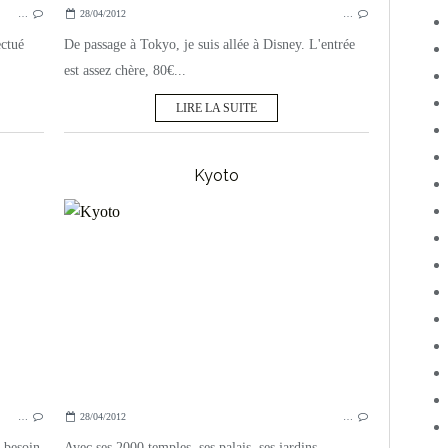
…
28/04/2012
…
ectué
De passage à Tokyo, je suis allée à Disney. L'entrée
est assez chère, 80€...
LIRE LA SUITE
Kyoto
JAPON
…
28/04/2012
…
s besoin
Avec ses 2000 temples, ses palais, ses jardins