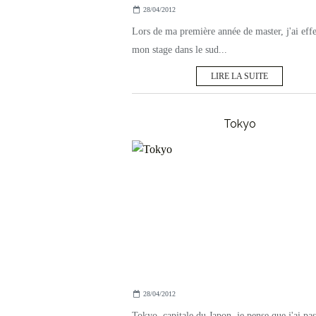
28/04/2012
Lors de ma première année de master, j'ai eff
mon stage dans le sud...
LIRE LA SUITE
Tokyo
28/04/2012
Tokyo, capitale du Japon, je pense que j'ai pa