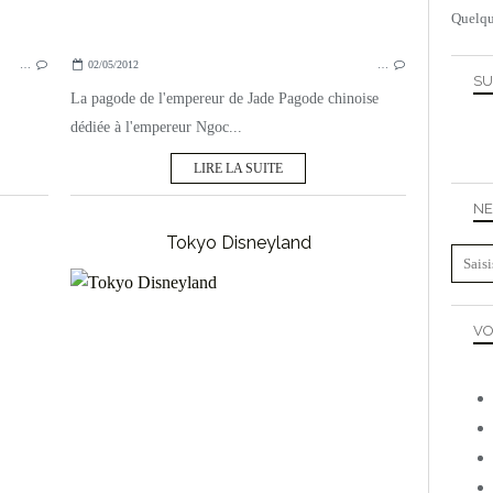
Quelqu
…
02/05/2012
…
SU
La pagode de l'empereur de Jade Pagode chinoise
dédiée à l'empereur Ngoc...
LIRE LA SUITE
NE
Tokyo Disneyland
VIETNAM
VO