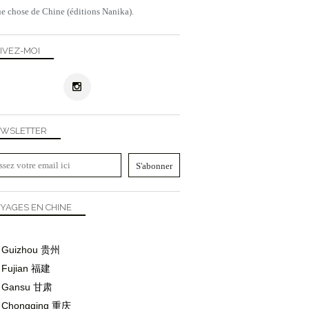
e chose de Chine (éditions Nanika).
IVEZ-MOI
WSLETTER
JAPON
YAGES EN CHINE
Guizhou
贵州
Fujian
福建
Gansu
甘肃
Chongqing
重庆