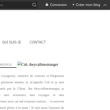
Connexion
+
Créer mon blog
QUI SUIS-JE
CONTACT
PROPOS
, voyageuse, créatrice de contenu et blogueuse
VIETNAM
 plusieurs années, je m’appelle Cid et je suis
nnée par la Chine. Sur theycallmestranger, je
ge mes aventures, mes voyages et mes
ertes, avec un œil toujours curieux… et souvent
reil photo à la main ! Je suis aussi l'auteure de