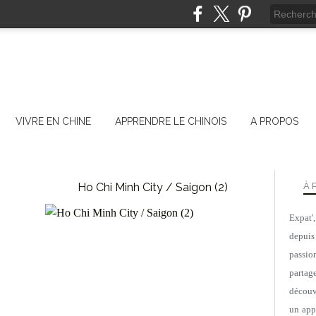
VIVRE EN CHINE
APPRENDRE LE CHINOIS
A PROPOS
Ho Chi Minh City / Saigon (2)
À 
Expat'
VIETNAM
depuis
passio
parta
découv
un appa