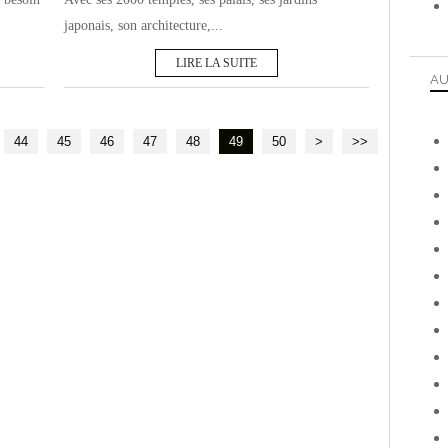
japonais, son architecture,...
LIRE LA SUITE
AU
44
45
46
47
48
49
50
>
>>