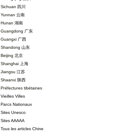
Sichuan
四川
Yunnan
云南
Hunan
湖南
Guangdong
广东
Guangxi
广西
Shandong
山东
Beijing
北京
Shanghai
上海
JAPON
Jiangsu
江苏
Shaanxi
陕西
Préfectures tibétaines
Vieilles Villes
Parcs Nationaux
Sites Unesco
Sites AAAAA
Tous les articles Chine