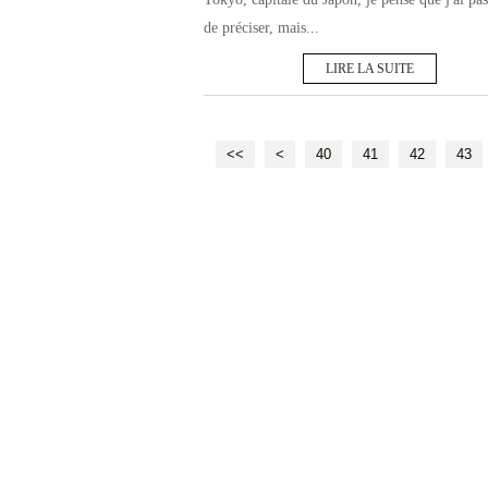
de préciser, mais...
LIRE LA SUITE
10
20
30
<<
<
40
41
42
43