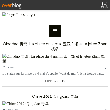
MENU
Qingdao 青岛: La place du 4 mai 五四广场 et la jetée Zhan
栈桥
14/06/2012
…
La statue sur la place du 4 mai s'appelle "vent de mai". Je la trouve pas...
LIRE LA SUITE
Chine 2012: Qingdao 青岛
13/06/2012
…