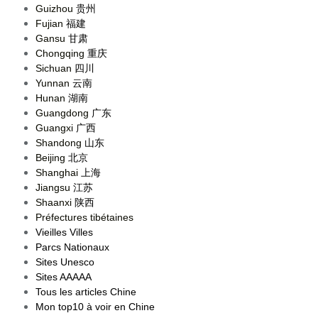
Guizhou
贵州
Fujian
福建
Gansu
甘肃
Chongqing
重庆
Sichuan
四川
Yunnan
云南
Hunan
湖南
Guangdong
广东
Guangxi
广西
Shandong
山东
Beijing
北京
Shanghai
上海
Jiangsu
江苏
Shaanxi
陕西
Préfectures tibétaines
Vieilles Villes
Parcs Nationaux
Sites Unesco
Sites AAAAA
Tous les articles Chine
Mon top10 à voir en Chine