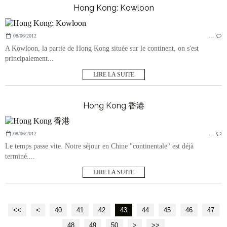
Hong Kong: Kowloon
08/06/2012
…
A Kowloon, la partie de Hong Kong située sur le continent, on s'est
principalement...
LIRE LA SUITE
Hong Kong 香港
08/06/2012
…
Le temps passe vite. Notre séjour en Chine "continentale" est déjà
terminé....
LIRE LA SUITE
<<
<
10
20
30
40
41
42
43
44
45
46
47
48
49
50
>
>>