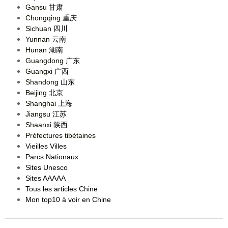
Gansu
甘肃
Chongqing
重庆
Sichuan
四川
Yunnan
云南
Hunan
湖南
Guangdong
广东
Guangxi
广西
Shandong
山东
Beijing
北京
Shanghai
上海
Jiangsu
江苏
Shaanxi
陕西
Préfectures tibétaines
Vieilles Villes
Parcs Nationaux
Sites Unesco
Sites AAAAA
Tous les articles Chine
Mon top10 à voir en Chine