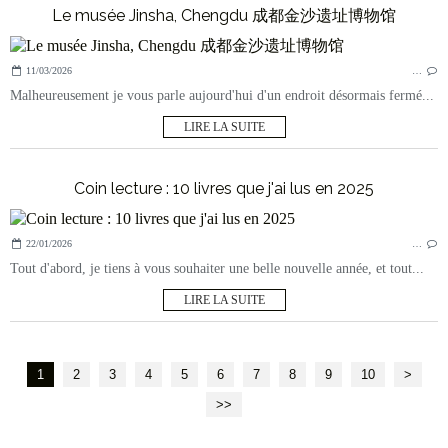
Le musée Jinsha, Chengdu 成都金沙遗址博物馆
11/03/2026
…
Malheureusement je vous parle aujourd'hui d'un endroit désormais fermé...
LIRE LA SUITE
Coin lecture : 10 livres que j'ai lus en 2025
22/01/2026
…
Tout d'abord, je tiens à vous souhaiter une belle nouvelle année, et tout...
LIRE LA SUITE
1
2
3
4
5
6
7
8
9
10
20
30
40
50
>
>>