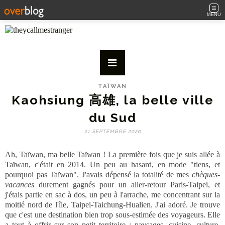
MENU
TAÏWAN
Kaohsiung 高雄, la belle ville
du Sud
21 SEPTEMBRE 2020
Ah, Taïwan, ma belle Taïwan ! La première fois que je suis allée à
Taïwan, c'était en 2014. Un peu au hasard, en mode "tiens, et
pourquoi pas Taïwan". J'avais dépensé la totalité de mes
chèques-
vacances
durement gagnés pour un aller-retour Paris-Taipei, et
j'étais partie en sac à dos, un peu à l'arrache, me concentrant sur la
moitié nord de l'île, Taipei-Taichung-Hualien. J'ai adoré. Je trouve
que c'est une destination bien trop sous-estimée des voyageurs. Elle
a tout à offrir sur son petit territoire : paysages, cuisine, culture,