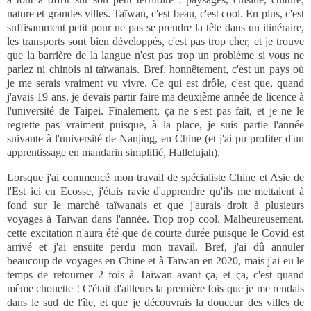
nature et grandes villes. Taïwan, c'est beau, c'est cool. En plus, c'est
suffisamment petit pour ne pas se prendre la tête dans un itinéraire,
les transports sont bien développés, c'est pas trop cher, et je trouve
que la barrière de la langue n'est pas trop un problème si vous ne
parlez ni chinois ni taïwanais. Bref, honnêtement, c'est un pays où
je me serais vraiment vu vivre. Ce qui est drôle, c'est que, quand
j'avais 19 ans, je devais partir faire ma deuxième année de licence à
l'université de Taipei. Finalement, ça ne s'est pas fait, et je ne le
regrette pas vraiment puisque, à la place, je suis partie l'année
suivante à l'université de Nanjing, en Chine (et j'ai pu profiter d'un
apprentissage en mandarin simplifié, Hallelujah).
Lorsque j'ai commencé mon travail de spécialiste Chine et Asie de
l'Est ici en Ecosse, j'étais ravie d'apprendre qu'ils me mettaient à
fond sur le marché taïwanais et que j'aurais droit à plusieurs
voyages à Taïwan dans l'année. Trop trop cool. Malheureusement,
cette excitation n'aura été que de courte durée puisque le Covid est
arrivé et j'ai ensuite perdu mon travail. Bref, j'ai dû annuler
beaucoup de voyages en Chine et à Taïwan en 2020, mais j'ai eu le
temps de retourner 2 fois à Taïwan avant ça, et ça, c'est quand
même chouette ! C'était d'ailleurs la première fois que je me rendais
dans le sud de l'île, et que je découvrais la douceur des villes de