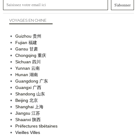
VOYAGES EN CHINE
Guizhou
贵州
Fujian
福建
Gansu
甘肃
Chongqing
重庆
Sichuan
四川
Yunnan
云南
Hunan
湖南
Guangdong
广东
Guangxi
广西
Shandong
山东
Beijing
北京
Shanghai
上海
Jiangsu
江苏
Shaanxi
陕西
Préfectures tibétaines
Vieilles Villes