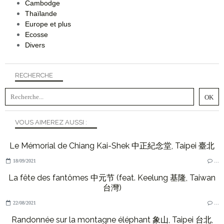
Cambodge
Thaïlande
Europe et plus
Ecosse
Divers
RECHERCHE
VOUS AIMEREZ AUSSI :
Le Mémorial de Chiang Kai-Shek 中正紀念堂, Taipei 臺北
18/09/2021
…
La fête des fantômes 中元节 (feat. Keelung 基隆, Taiwan
台灣)
22/08/2021
…
Randonnée sur la montagne éléphant 象山, Taipei 台北,