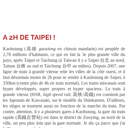
A 2H DE TAIPEI !
Kaohsiung (高雄
gaoxiong
en chinois mandarin) est peuplée de
2,78 millions d'habitants, ce qui en fait la 3e plus grande ville du
pays, après Taipei et Taichung (à Taïwan il y a Taipei 台北 au nord,
Tainan 台南 au sud et Taichung 台中 au milieu). Depuis 2007, une
ligne de train à grande vitesse relie les villes de la côte ouest, et il
faut désormais moins de 2h pour se rendre à Kaohsiung de Taipei, à
350km (contre plus de 4h en train normal). Les trains taïwanais sont
hyper développés, super propres et hyper spacieux. Le train à
grande vitesse (HSR,
high speed rail
, 高铁/高鐵) est construit par
les Japonais de Kawasaki, sur le modèle du Shinkansen. D'ailleurs,
les sièges se tournent aussi en fonction de la marche du train. Par
contre, attention, il y a plusieurs gares à Kaohsiung, la gare du train
rapide (高鐵左營站)
est dans le district de Zuoying, au nord de la
ville, un peu plus loin que la gare normale. Je dis ça parce que j'ai