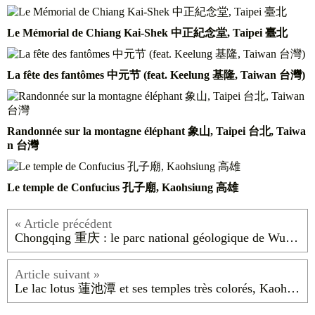
Le Mémorial de Chiang Kai-Shek 中正紀念堂, Taipei 臺北
La fête des fantômes 中元节 (feat. Keelung 基隆, Taiwan 台灣)
Randonnée sur la montagne éléphant 象山, Taipei 台北, Taiwa
n 台灣
Le temple de Confucius 孔子廟, Kaohsiung 高雄
Chongqing 重庆 : le parc national géologique de Wulong 武隆国家地质公园 (Wulong Karst 武隆喀斯特)
Le lac lotus 蓮池潭 et ses temples très colorés, Kaohsiung 高雄