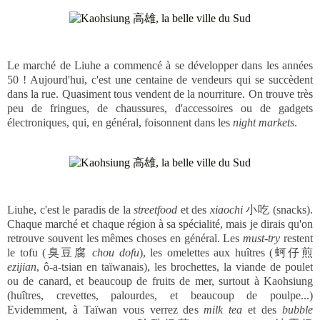
Le marché de Liuhe a commencé à se développer dans les années
50 ! Aujourd'hui, c'est une centaine de vendeurs qui se succèdent
dans la rue. Quasiment tous vendent de la nourriture. On trouve très
peu de fringues, de chaussures, d'accessoires ou de gadgets
électroniques, qui, en général, foisonnent dans les
night markets
.
Liuhe, c'est le paradis de la
streetfood
et des
xiaochi
小吃 (snacks).
Chaque marché et chaque région à sa spécialité, mais je dirais qu'on
retrouve souvent les mêmes choses en général. Les
must-try
restent
le tofu (臭豆腐
chou dofu
), les omelettes aux huîtres (蚵仔煎
ezijian
, ô-a-tsian en taïwanais), les brochettes, la viande de poulet
ou de canard, et beaucoup de fruits de mer, surtout à Kaohsiung
(huîtres, crevettes, palourdes, et beaucoup de poulpe...)
Evidemment, à Taïwan vous verrez des
milk tea
et des
bubble