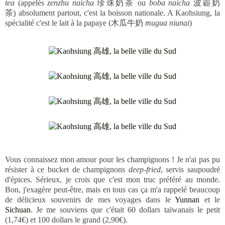
tea
(appelés
zenzhu naicha
珍珠奶茶 ou
boba naicha
波霸奶
茶
absolument partout, c'est la boisson nationale. A Kaohsiung, la
)
spécialité c'est le lait à la papaye (木瓜牛奶
mugua niunai
)
Vous connaissez mon amour pour les champignons ! Je n'ai pas pu
résister à ce bucket de champignons
deep-fried
, servis saupoudré
d'épices. Sérieux, je crois que c'est mon truc préféré au monde.
Bon, j'exagère peut-être, mais en tous cas ça m'a rappelé beaucoup
de délicieux souvenirs de mes voyages dans le
Yunnan
et le
Sichuan
. Je me souviens que c'était 60 dollars taïwanais le petit
(1,74€) et 100 dollars le grand (2,90€).