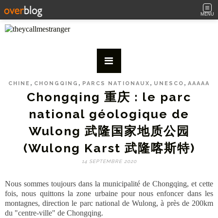
MENU
,
,
,
,
CHINE
CHONGQING
PARCS NATIONAUX
UNESCO
AAAAA
Chongqing 重庆 : le parc
national géologique de
Wulong 武隆国家地质公园
(Wulong Karst 武隆喀斯特)
14 SEPTEMBRE 2020
Nous sommes toujours dans la municipalité de Chongqing, et cette
fois, nous quittons la zone urbaine pour nous enfoncer dans les
montagnes, direction le parc national de Wulong, à près de 200km
du "centre-ville" de Chongqing.