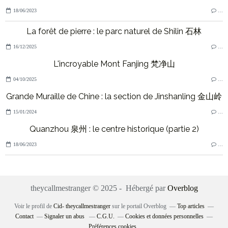
18/06/2023
…
La forêt de pierre : le parc naturel de Shilin 石林
16/12/2025
…
L'incroyable Mont Fanjing 梵净山
04/10/2025
…
Grande Muraille de Chine : la section de Jinshanling 金山岭
15/01/2024
…
Quanzhou 泉州 : le centre historique (partie 2)
18/06/2023
…
theycallmestranger © 2025 - Hébergé par
Overblog
Voir le profil de
Cid- theycallmestranger
sur le portail Overblog
Top articles
Contact
Signaler un abus
C.G.U.
Cookies et données personnelles
Préférences cookies