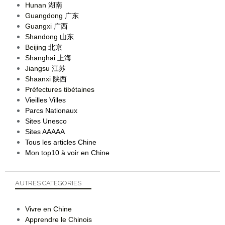
Hunan
湖南
Guangdong
广东
Guangxi
广西
Shandong
山东
Beijing
北京
Shanghai
上海
Jiangsu
江苏
Shaanxi
陕西
Préfectures tibétaines
Vieilles Villes
Parcs Nationaux
Sites Unesco
Sites AAAAA
Tous les articles Chine
Mon top10 à voir en Chine
AUTRES CATEGORIES
Vivre en Chine
Apprendre le Chinois