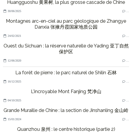
Huangguoshu 黄果树, la plus grosse cascade de Chine
30/06/2025
…
Montagnes arc-en-ciel au parc géologique de Zhangye
Danxia 张掖丹霞国家地质公园
24/02/2021
…
Ouest du Sichuan : la réserve naturelle de Yading 亚丁自然
保护区
12/06/2020
…
La forêt de pierre : le parc naturel de Shilin 石林
16/12/2025
…
L'incroyable Mont Fanjing 梵净山
04/10/2025
…
Grande Muraille de Chine : la section de Jinshanling 金山岭
15/01/2024
…
Quanzhou 泉州 : le centre historique (partie 2)