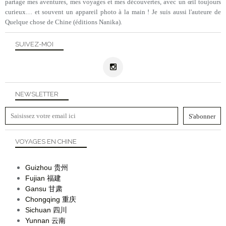
partage mes aventures, mes voyages et mes découvertes, avec un œil toujours
curieux… et souvent un appareil photo à la main ! Je suis aussi l'auteure de
Quelque chose de Chine (éditions Nanika).
SUIVEZ-MOI
NEWSLETTER
VOYAGES EN CHINE
Guizhou
贵州
Fujian
福建
Gansu
甘肃
Chongqing
重庆
Sichuan
四川
Yunnan
云南