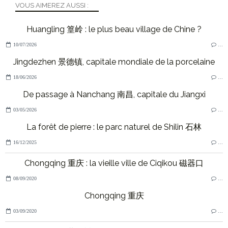
VOUS AIMEREZ AUSSI :
Huangling 篁岭 : le plus beau village de Chine ?
10/07/2026
…
Jingdezhen 景德镇, capitale mondiale de la porcelaine
18/06/2026
…
De passage à Nanchang 南昌, capitale du Jiangxi
03/05/2026
…
La forêt de pierre : le parc naturel de Shilin 石林
16/12/2025
…
Chongqing 重庆 : la vieille ville de Ciqikou 磁器口
08/09/2020
…
Chongqing 重庆
03/09/2020
…