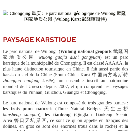
PAYSAGE KARSTIQUE
Le parc national de Wulong (
Wulong national geopark
武隆国
家地质公园
wulong guojia dizhi gongyuan
) est un parc
karstique de la municipalité de Chongqing. Il est classé AAAAA, la
plus haute distinction touristique en Chine. Il fait aussi partie des
karsts du sud de la Chine (South China Karst 中国南方喀斯特
zhongguo nanfang kasite
), un ensemble inscrit au patrimoine
mondial de l'Unesco depuis 2007, et qui comprend les paysages
karstiques du Yunnan, Guizhou, Guangxi et Chongqing.
Le parc national de Wulong est composé de trois grandes parties :
les trois ponts naturels
(Three Natural Bridges 天生三桥
tiansheng sanqiao
),
les tiankeng
(Qingkou Tiankeng Scenic
Area 箐口天坑景区, ce sont ce qu'on appelle en français des
dolines, en gros ce sont des énormes trous dans la roche) et
la