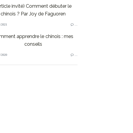
rticle invité) Comment débuter le
chinois ? Par Joy de Faguoren
/2021
…
mment apprendre le chinois : mes
conseils
/2020
…