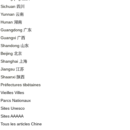
Sichuan
四川
Yunnan
云南
Hunan
湖南
Guangdong
广东
Guangxi
广西
Shandong
山东
Beijing
北京
Shanghai
上海
Jiangsu
江苏
Shaanxi
陕西
Préfectures tibétaines
Vieilles Villes
Parcs Nationaux
Sites Unesco
Sites AAAAA
Tous les articles Chine