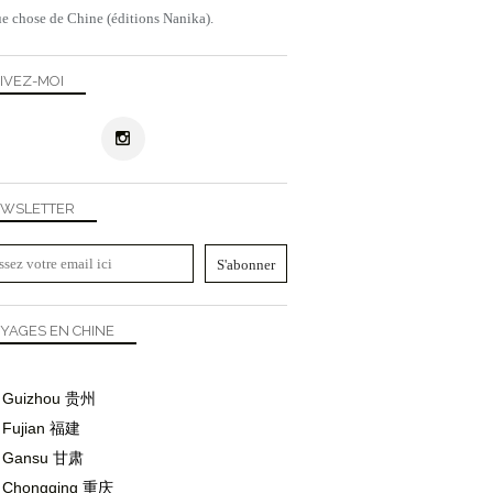
e chose de Chine (éditions Nanika).
IVEZ-MOI
WSLETTER
YAGES EN CHINE
Guizhou
贵州
Fujian
福建
Gansu
甘肃
Chongqing
重庆