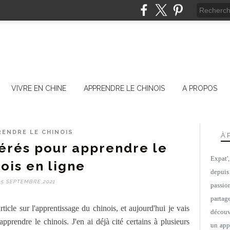
VIVRE EN CHINE
APPRENDRE LE CHINOIS
A PROPOS
RENDRE LE CHINOIS
À 
férés pour apprendre le
Expat'
ois en ligne
depuis
5 SEPTEMBRE 2021
passio
parta
icle sur l'apprentissage du chinois, et aujourd'hui je vais
découv
pprendre le chinois. J'en ai déjà cité certains à plusieurs
un appa