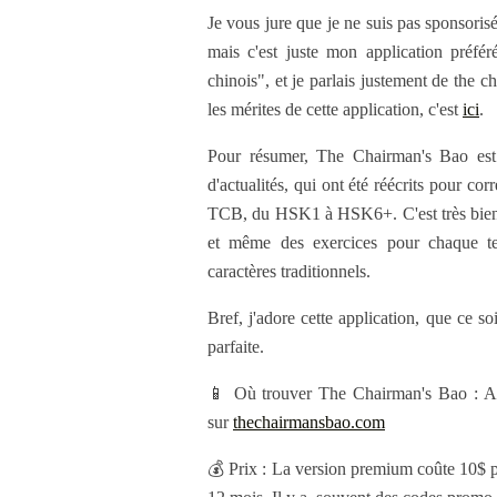
Je vous jure que je ne suis pas sponsoris
mais c'est juste mon application préfér
chinois", et je parlais justement de the 
les mérites de cette application, c'est
ici
.
Pour résumer, The Chairman's Bao est 
d'actualités, qui ont été réécrits pour c
TCB, du HSK1 à HSK6+. C'est très bien fai
et même des exercices pour chaque text
caractères traditionnels.
Bref, j'adore cette application, que ce so
parfaite.
📱 Où trouver The Chairman's Bao : App
sur
thechairmansbao.com
💰 Prix : La version premium coûte 10$ 