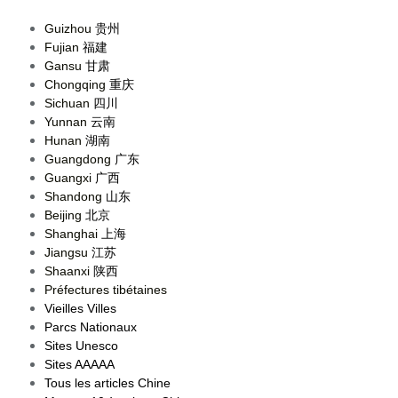
Guizhou
贵州
Fujian
福建
Gansu
甘肃
Chongqing
重庆
Sichuan
四川
Yunnan
云南
Hunan
湖南
Guangdong
广东
Guangxi
广西
Shandong
山东
Beijing
北京
Shanghai
上海
Jiangsu
江苏
Shaanxi
陕西
Préfectures tibétaines
Vieilles Villes
Parcs Nationaux
Sites Unesco
Sites AAAAA
Tous les articles Chine