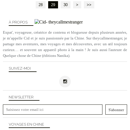
28
29
30
40
50
>
>>
À PROPOS
Expat', voyageuse, créatrice de contenu et blogueuse depuis plusieurs années,
je m’appelle Cid et je suis passionnée par la Chine. Sur theycallmestranger, je
partage mes aventures, mes voyages et mes découvertes, avec un œil toujours
curieux… et souvent un appareil photo à la main ! Je suis aussi l'auteure de
Quelque chose de Chine (éditions Nanika).
SUIVEZ-MOI
NEWSLETTER
VOYAGES EN CHINE