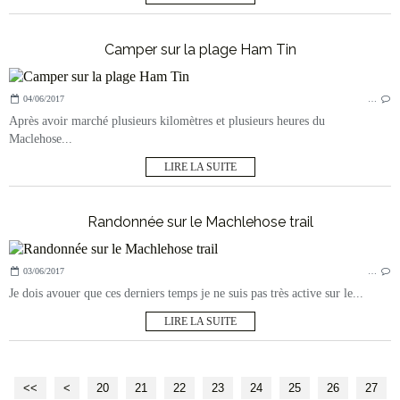
Camper sur la plage Ham Tin
04/06/2017
…
Après avoir marché plusieurs kilomètres et plusieurs heures du
Maclehose...
LIRE LA SUITE
Randonnée sur le Machlehose trail
03/06/2017
…
Je dois avouer que ces derniers temps je ne suis pas très active sur le...
LIRE LA SUITE
<<
<
10
20
21
22
23
24
25
26
27