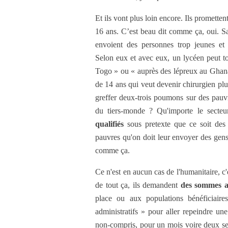
Et ils vont plus loin encore. Ils prometten
16 ans. C’est beau dit comme ça, oui. Sa
envoient des personnes trop jeunes et 
Selon eux et avec eux, un lycéen peut to
Togo » ou « auprès des lépreux au Ghana
de 14 ans qui veut devenir chirurgien plu
greffer deux-trois poumons sur des pauv
du tiers-monde ? Qu'importe le secteu
qualifiés
sous pretexte que ce soit des
pauvres qu'on doit leur envoyer des gens
comme ça.
Ce n'est en aucun cas de l'humanitaire, c
de tout ça, ils demandent
des sommes a
place ou aux populations bénéficiair
administratifs » pour aller repeindre un
non-compris, pour un mois voire deux sem