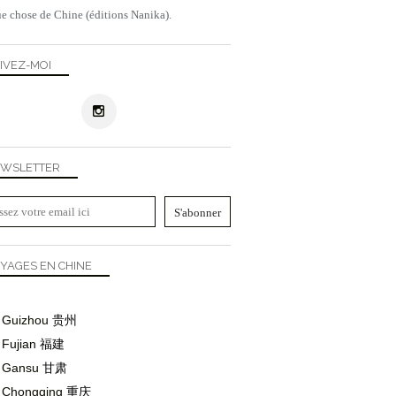
e chose de Chine (éditions Nanika).
IVEZ-MOI
WSLETTER
YAGES EN CHINE
Guizhou
贵州
Fujian
福建
Gansu
甘肃
Chongqing
重庆