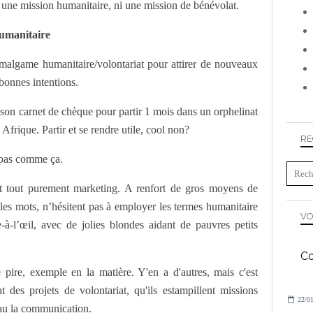
ni une mission humanitaire, ni une mission de bénévolat.
humanitaire
amalgame humanitaire/volontariat pour attirer de nouveaux
 bonnes intentions.
rtir son carnet de chèque pour partir 1 mois dans un orphelinat
frique. Partir et se rendre utile, cool non?
RE
, pas comme ça.
ant tout purement marketing. A renfort de gros moyens de
les mots, n’hésitent pas à employer les termes humanitaire
VO
-à-l’œil, avec de jolies blondes aidant de pauvres petits
Co
e pire, exemple en la matière. Y'en a d'autres, mais c'est
 des projets de volontariat, qu'ils estampillent missions
22/01
eau la communication.