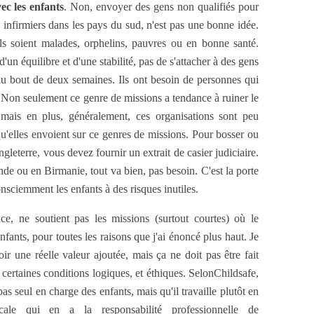
ec les enfants
. Non, envoyer des gens non qualifiés pour
s infirmiers dans les pays du sud, n'est pas une bonne idée.
ils soient malades, orphelins, pauvres ou en bonne santé.
d'un équilibre et d'une stabilité, pas de s'attacher à des gens
au bout de deux semaines. Ils ont besoin de personnes qui
Non seulement ce genre de missions a tendance à ruiner le
mais en plus, généralement, ces organisations sont peu
qu'elles envoient sur ce genres de missions. Pour bosser ou
gleterre, vous devez fournir un extrait de casier judiciaire.
e ou en Birmanie, tout va bien, pas besoin. C'est la porte
onsciemment les enfants à des risques inutiles.
nce, ne soutient pas les missions (surtout courtes) où le
nfants, pour toutes les raisons que j'ai énoncé plus haut. Je
r une réelle valeur ajoutée, mais ça ne doit pas être fait
 certaines conditions logiques, et éthiques. SelonChildsafe,
 pas seul en charge des enfants, mais qu'il travaille plutôt en
cale qui en a la responsabilité professionnelle de