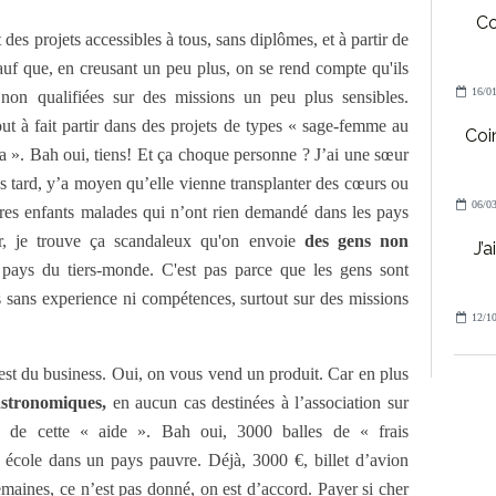
Co
t des projets accessibles à tous, sans diplômes, et à partir de
uf que, en creusant un peu plus, on se rend compte qu'ils
16/01
non qualifiées sur des missions un peu plus sensibles.
ut à fait partir dans des projets de types « sage-femme au
Coin
 ». Bah oui, tiens! Et ça choque personne ? J’ai une sœur
s tard, y’a moyen qu’elle vienne transplanter des cœurs ou
06/03
res enfants malades qui n’ont rien demandé dans les pays
r, je trouve ça scandaleux qu'on envoie
des gens non
J’a
 pays du tiers-monde. C'est pas parce que les gens sont
 sans experience ni compétences, surtout sur des missions
12/10
'est du business. Oui, on vous vend un produit. Car en plus
stronomiques,
en aucun cas destinées à l’association sur
es de cette « aide ». Bah oui, 3000 balles de « frais
e école dans un pays pauvre. Déjà, 3000 €, billet d’avion
aines, ce n’est pas donné, on est d’accord. Payer si cher