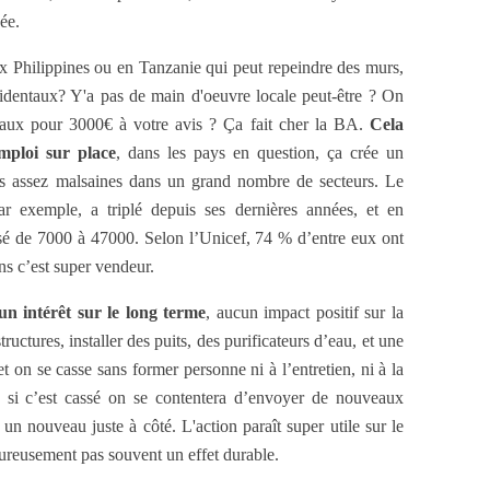
dée.
 Philippines ou en Tanzanie qui peut repeindre des murs,
cidentaux? Y'a pas de main d'oeuvre locale peut-être ? On
aux pour 3000€ à votre avis ? Ça fait cher la BA.
Cela
mploi sur place
, dans les pays en question, ça crée un
s assez malsaines dans un grand nombre de secteurs. Le
 exemple, a triplé depuis ses dernières années, et en
ssé de 7000 à 47000. Selon l’Unicef, 74 % d’entre eux ont
ns c’est super vendeur.
un intérêt sur le long terme
, aucun impact positif sur la
ructures, installer des puits, des purificateurs d’eau, et une
et on se casse sans former personne ni à l’entretien, ni à la
e si c’est cassé on se contentera d’envoyer de nouveaux
 un nouveau juste à côté. L'action paraît super utile sur le
ureusement pas souvent un effet durable.