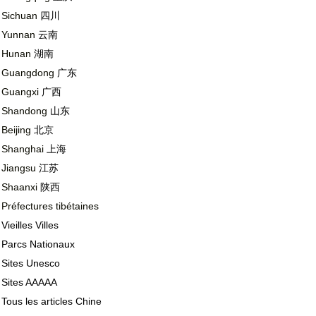
Sichuan
四川
Yunnan
云南
Hunan
湖南
Guangdong
广东
Guangxi
广西
Shandong
山东
Beijing
北京
Shanghai
上海
Jiangsu
江苏
Shaanxi
陕西
Préfectures tibétaines
Vieilles Villes
Parcs Nationaux
Sites Unesco
Sites AAAAA
Tous les articles Chine